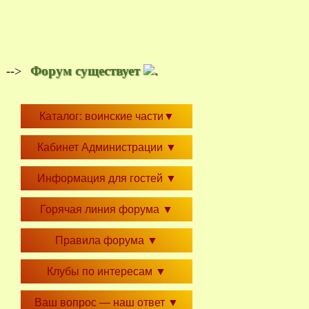
Форум существует
.
-->
Каталог: воинские части
▼
Кабинет Администрации
▼
Информация для гостей
▼
Горячая линия форума
▼
Правила форума
▼
Клубы по интересам
▼
Ваш вопрос — наш ответ
▼