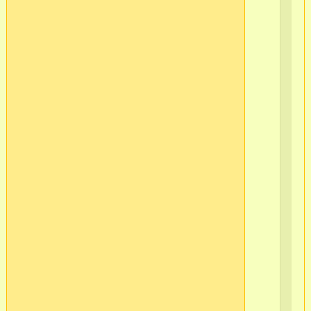
51
г.
Мо
(п
43)
в/
ч
37
в/
ч
51
в/
ч
51
в/
ч
51