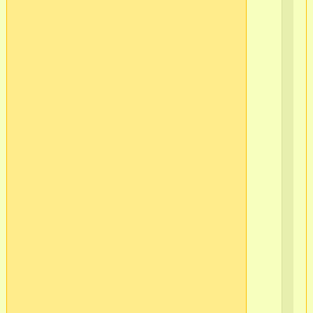
в/
ч
51
в/
ч
51
г.
Мо
(п
52)
в/
ч
37
в/
ч
51