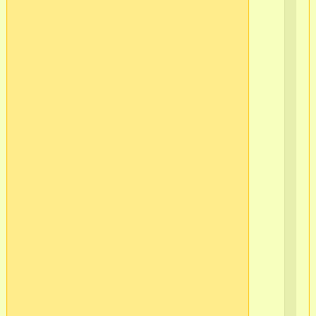
51
г.
Мо
(п
44)
в/
ч
37
в/
ч
51
в/
ч
51
в/
ч