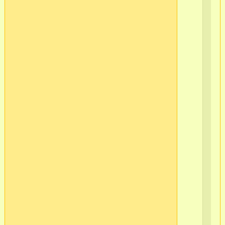
ч
51
в/
ч
51
г.
Мо
(п
50)
в/
ч
37
в/
ч
51
в/
ч