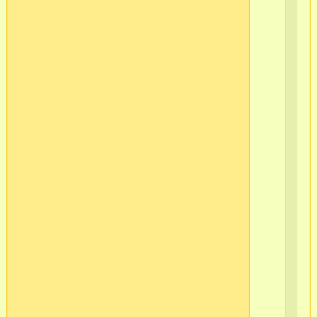
г.
Мо
(п
41)
в/
ч
37
в/
ч
51
в/
ч
51
в/
ч
51
г.