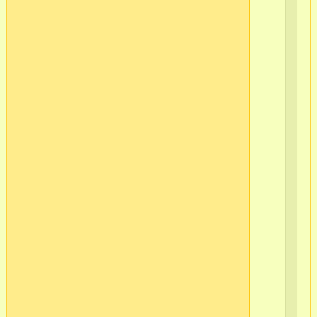
г.
Мо
(п
42)
в/
ч
37
в/
ч
51
в/
ч
51
в/
ч
51