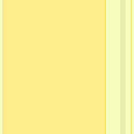
в/
ч
37
в/
ч
51
в/
ч
51
в/
ч
51
г.
Мо
(п
34)
в/