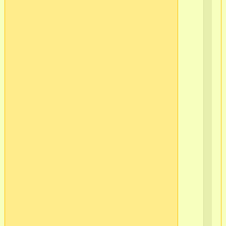
51
в/
ч
51
в/
ч
51
г.
Мо
(п
53)
в/
ч
37
в/
ч
51