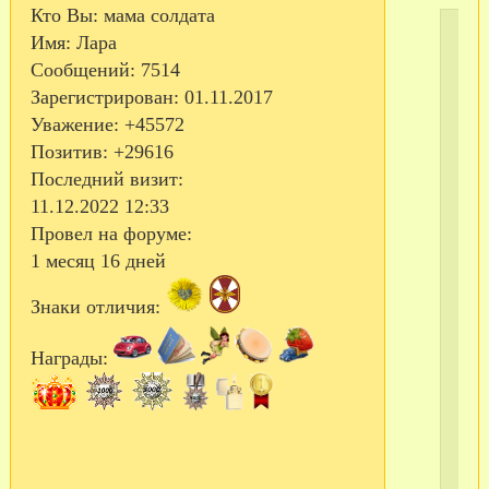
Кто Вы:
мама солдата
Имя:
Лара
Сообщений:
7514
Зарегистрирован
: 01.11.2017
Уважение:
+45572
Позитив:
+29616
Последний визит:
11.12.2022 12:33
До
Провел на форуме:
в/
1 месяц 16 дней
ч
32
Знаки отличия:
37
Награды:
37
51
51
51
54