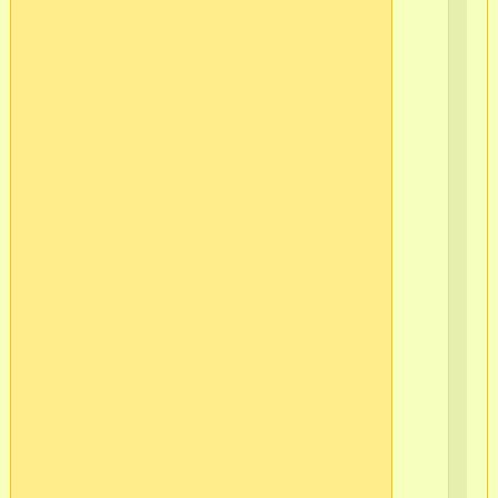
ч
37
в/
ч
51
в/
ч
51
в/
ч
51
г.
Мо
(п
33)
в/