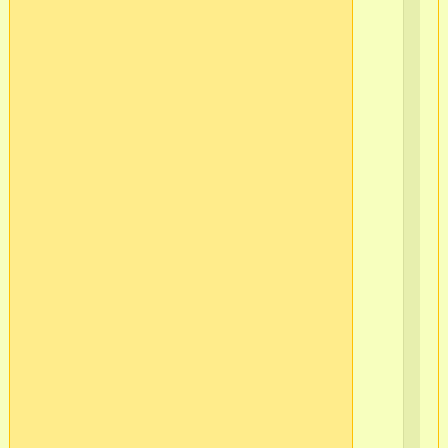
в/
ч
51
в/
ч
51
в/
ч
51
г.
Мо
(п
56)
в/
ч
37
в/