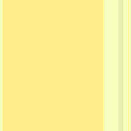
г.
Мо
(п
33)
в/
ч
37
в/
ч
51
в/
ч
51
в/
ч
51
г.