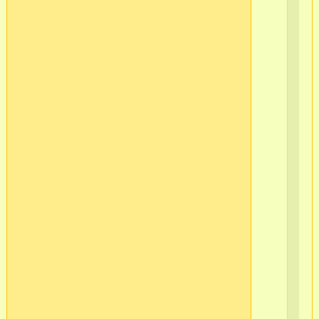
ч
37
в/
ч
51
в/
ч
51
в/
ч
51
г.
Мо
23)
в/
ч
37