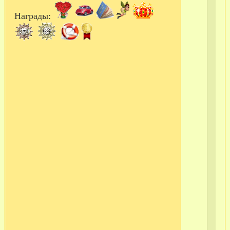
ч
Награды:
51
в/
ч
51
в/
ч
51
г.
Мо
(п
47)
в/
ч
37
в/