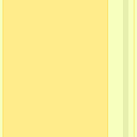
Мо
(п
31)
в/
ч
37
в/
ч
51
в/
ч
51
в/
ч
51
г.
Мо