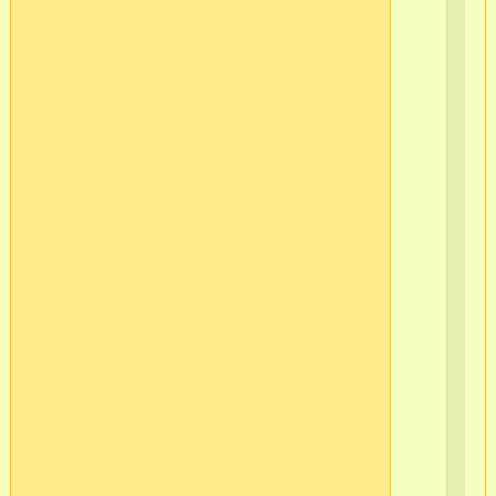
ч
51
в/
ч
51
в/
ч
51
г.
Мо
(п
20)
в/
ч
37
в/
ч