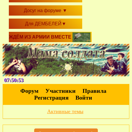
Досуг на форуме
▼
Для ДЕМБЕЛЕЙ
▼
ЖДЁМ ИЗ АРМИИ ВМЕСТЕ
07:50:54
Форум
Участники
Правила
Регистрация
Войти
Активные темы