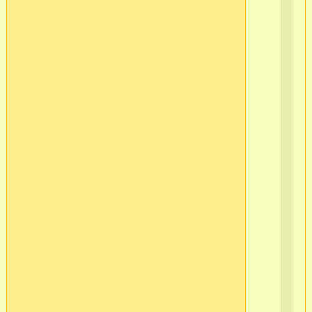
28)
в/
ч
37
в/
ч
51
в/
ч
51
в/
ч
51
г.
Мо
(п
27)