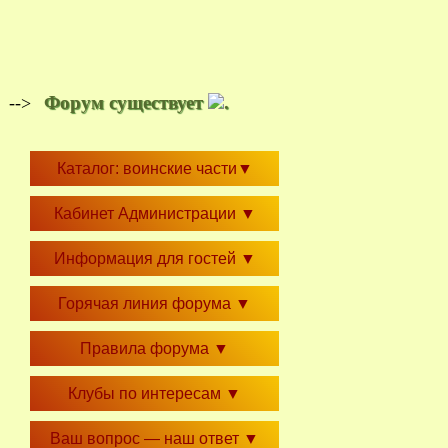
Форум существует
.
-->
Каталог: воинские части
▼
Кабинет Администрации
▼
Информация для гостей
▼
Горячая линия форума
▼
Правила форума
▼
Клубы по интересам
▼
Ваш вопрос — наш ответ
▼