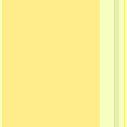
51
в/
ч
51
г.
Мо
(п
39)
в/
ч
37
в/
ч
51
в/
ч
51