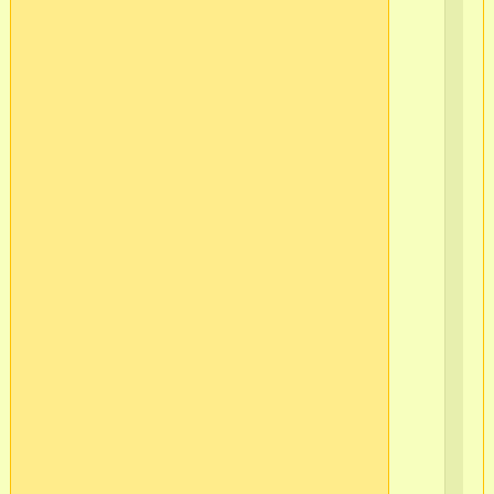
в/
ч
37
в/
ч
51
в/
ч
51
в/
ч
51
г.
Мо
(п
26)