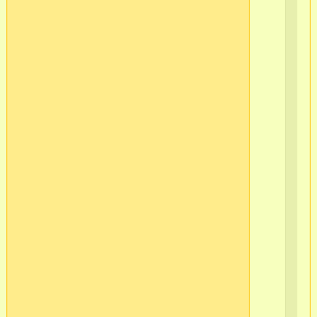
Мо
(п
7)
в/
ч
37
в/
ч
51
в/
ч
51
в/
ч
51
г.