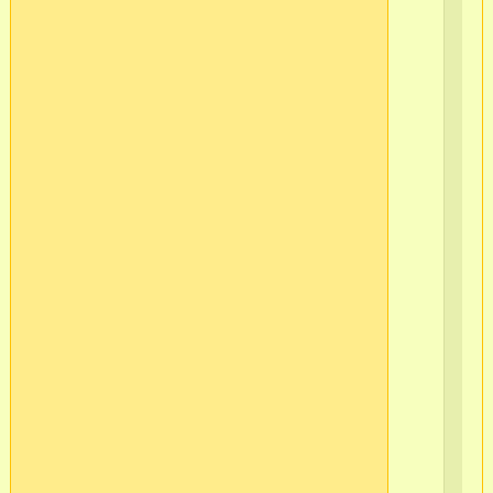
в/
ч
37
в/
ч
51
в/
ч
51
в/
ч
51
г.
Мо
(п
1)