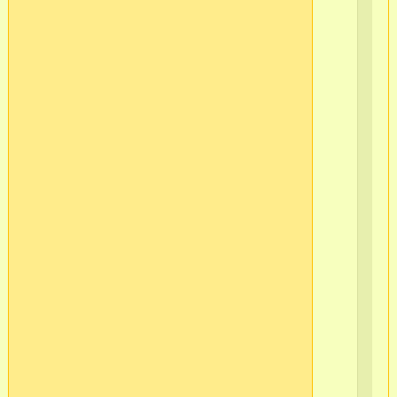
г.
Мо
(п
5)
в/
ч
37
г.
Мо
(п
4)
в/
ч
37
г.
Мо