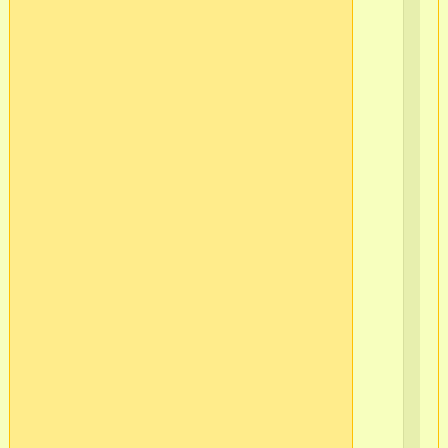
ч
37
г.
в/
ч
51
Мо
в/
ч
37
в/
ч
51
в/
ч
51
в/