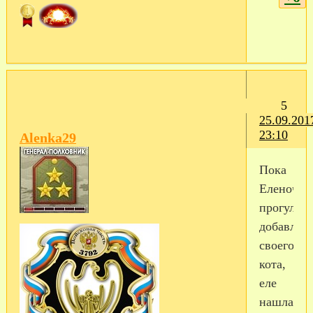
5
25.09.201
23:10
Alenka29
Пока
Еленочка
прогулив
добавлю
своего
кота,
еле
нашла