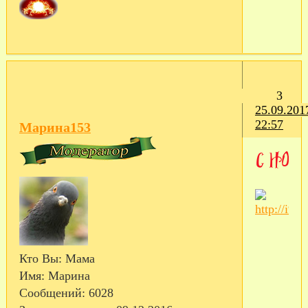
3
25.09.201
22:57
Марина153
Кто Вы:
Мама
Имя:
Марина
Сообщений:
6028