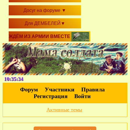
Досуг на форуме
▼
Для ДЕМБЕЛЕЙ
▼
ЖДЁМ ИЗ АРМИИ ВМЕСТЕ
10:35:35
Форум
Участники
Правила
Регистрация
Войти
Активные темы