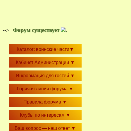
Форум существует
.
-->
Каталог: воинские части
▼
Кабинет Администрации
▼
Информация для гостей
▼
Горячая линия форума
▼
Правила форума
▼
Клубы по интересам
▼
Ваш вопрос — наш ответ
▼