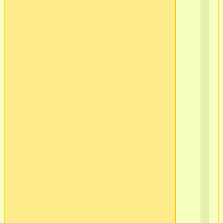
Мо
(п
6)
в/
ч
37
в/
ч
51
в/
ч
51
в/
ч
51
г.
Мо