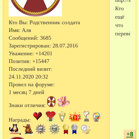
Кто
ещё
Кто Вы:
Родственник солдата
что
Имя:
Аля
перевёз??
Сообщений:
3685
Зарегистрирован
: 28.07.2016
Уважение:
+14201
Позитив:
+15447
Последний визит:
24.11.2020 20:32
Провел на форуме:
1 месяц 7 дней
Знаки отличия:
Награды:
+8