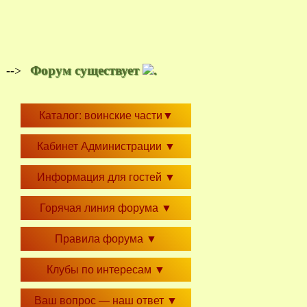
Форум существует
.
-->
Каталог: воинские части
▼
Кабинет Администрации
▼
Информация для гостей
▼
Горячая линия форума
▼
Правила форума
▼
Клубы по интересам
▼
Ваш вопрос — наш ответ
▼