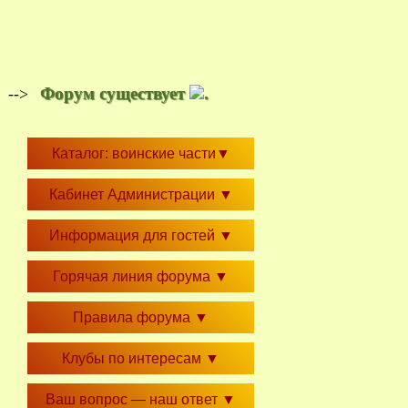
Форум существует
.
-->
Каталог: воинские части
▼
Кабинет Администрации
▼
Информация для гостей
▼
Горячая линия форума
▼
Правила форума
▼
Клубы по интересам
▼
Ваш вопрос — наш ответ
▼