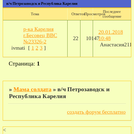
в/ч Петрозаводск и Республика Карелия
Последнее
Тема
Ответов
Просмотров
сообщение
р-ка Карелия
20.01.2018
г.Бесовец ВВС
22
10147
10:48
№23326-2
Анастасия211
ivmati
[
1
2
3
]
Страница:
1
»
Мама солдата
»
в/ч Петрозаводск и
Республика Карелия
создать форум бесплатно
<