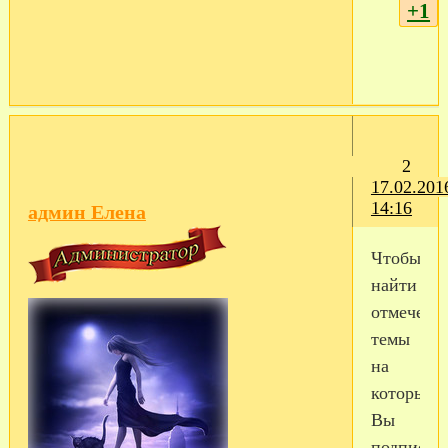
+1
2
17.02.201
14:16
админ Елена
Чтобы
найти
отмеченн
темы
на
которые
Вы
подписали