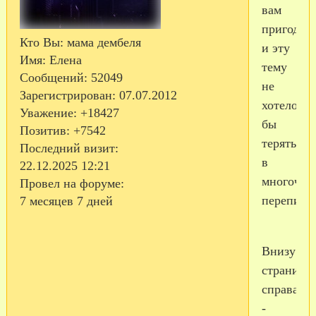
вам
пригодить
Кто Вы:
мама дембеля
и эту
Имя:
Елена
тему
Сообщений:
52049
не
Зарегистрирован
: 07.07.2012
хотелось
Уважение:
+18427
бы
Позитив:
+7542
терять
Последний визит:
в
22.12.2025 12:21
многочис
Провел на форуме:
переписке
7 месяцев 7 дней
Внизу
страничк
справа
-