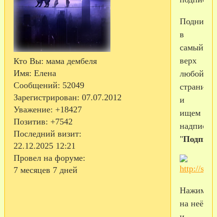
Поднимае
в
самый
верх
Кто Вы:
мама дембеля
Имя:
Елена
любой
Сообщений:
52049
страничк
Зарегистрирован
: 07.07.2012
и
Уважение:
+18427
ищем
Позитив:
+7542
надпись
Последний визит:
"
Подписк
22.12.2025 12:21
Провел на форуме:
7 месяцев 7 дней
Нажимае
на неё
и