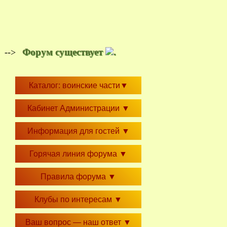
Форум существует
.
-->
Каталог: воинские части
▼
Кабинет Администрации
▼
Информация для гостей
▼
Горячая линия форума
▼
Правила форума
▼
Клубы по интересам
▼
Ваш вопрос — наш ответ
▼