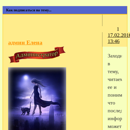
Как подписаться на тему...
1
17.02.201
13:46
админ Елена
Заходим
в
тему,
читаем
ее и
понимаем
что
последую
информа
может