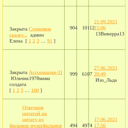
21.09.2021
904
10112
15:06
Закрыта
Сочиняем
13Виверра13
сказку...
админ
Елена
[
1
2
3
…
91
]
27.06.2021
Закрыта
Ассоциация-31
999
6107
20:49
Юльчик1978мама
Изо_Льда
солдата
[
1
2
3
…
100
]
Отвечаем
цитатой на
цитату из
17.06.2021
фильмов,мультфильмов
494
4974
17:56