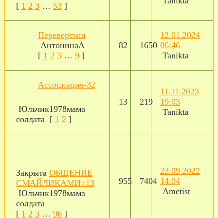
Tanikta
[
1
2
3
…
53
]
Перевертыш
12.01.2024
АнтонинаА
82
1650
06:46
[
1
2
3
…
9
]
Tanikta
Ассоциация-32
11.11.2023
13
219
19:03
Юльчик1978мама
Tanikta
солдата
[
1
2
]
23.09.2022
Закрыта
ОБЩЕНИЕ
955
7404
14:04
СМАЙЛИКАМИ=13
Ametist
Юльчик1978мама
солдата
[
1
2
3
…
96
]