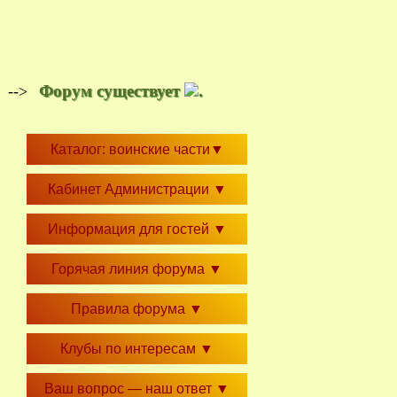
Форум существует
.
-->
Каталог: воинские части
▼
Кабинет Администрации
▼
Информация для гостей
▼
Горячая линия форума
▼
Правила форума
▼
Клубы по интересам
▼
Ваш вопрос — наш ответ
▼