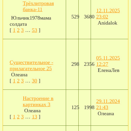
Трёхлитровая
банка-11
12.11.2025
529
3680
23:02
Юльчик1978мама
Anidalok
солдата
[
1
2
3
…
53
]
05.11.2025
Существительное -
298
2356
12:27
прилагательное 25
ЕленаЛев
Олеана
[
1
2
3
…
30
]
Настроение в
29.11.2024
картинках 3
125
1998
21:43
Олеана
Олеана
[
1
2
3
…
13
]