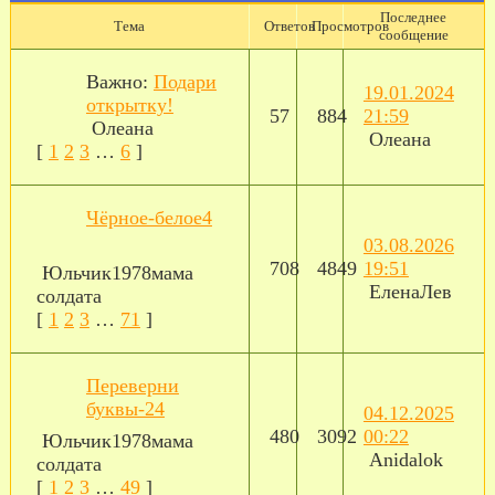
Последнее
Тема
Ответов
Просмотров
сообщение
Важно:
Подари
19.01.2024
открытку!
57
884
21:59
Олеана
Олеана
[
1
2
3
…
6
]
Чёрное-белое4
03.08.2026
708
4849
19:51
Юльчик1978мама
ЕленаЛев
солдата
[
1
2
3
…
71
]
Переверни
буквы-24
04.12.2025
480
3092
00:22
Юльчик1978мама
Anidalok
солдата
[
1
2
3
…
49
]