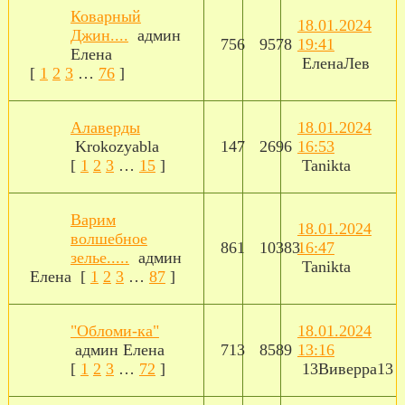
Коварный
18.01.2024
Джин....
админ
756
9578
19:41
Елена
ЕленаЛев
[
1
2
3
…
76
]
Алаверды
18.01.2024
Krokozyabla
147
2696
16:53
[
1
2
3
…
15
]
Tanikta
Варим
18.01.2024
волшебное
861
10383
16:47
зелье.....
админ
Tanikta
Елена
[
1
2
3
…
87
]
"Обломи-ка"
18.01.2024
админ Елена
713
8589
13:16
[
1
2
3
…
72
]
13Виверра13