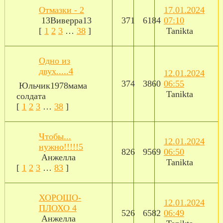
Отмазки - 2
17.01.2024
13Виверра13
371
6184
07:10
[
1
2
3
…
38
]
Tanikta
Одно из
двух.....4
12.01.2024
374
3860
06:55
Юльчик1978мама
Tanikta
солдата
[
1
2
3
…
38
]
Чтобы...
12.01.2024
нужно!!!!!5
826
9569
06:50
Анжелла
Tanikta
[
1
2
3
…
83
]
ХОРОШО-
12.01.2024
ПЛОХО 4
526
6582
06:49
Анжелла