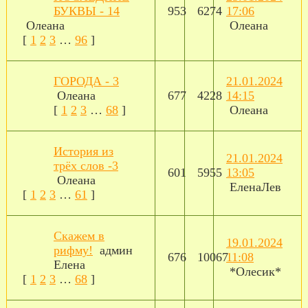
БУКВЫ - 14
953
6274
17:06
Олеана
Олеана
[
1
2
3
…
96
]
ГОРОДА - 3
21.01.2024
Олеана
677
4228
14:15
[
1
2
3
…
68
]
Олеана
История из
21.01.2024
трёх слов -3
601
5955
13:05
Олеана
ЕленаЛев
[
1
2
3
…
61
]
Скажем в
19.01.2024
рифму!
админ
676
10067
11:08
Елена
*Олесик*
[
1
2
3
…
68
]