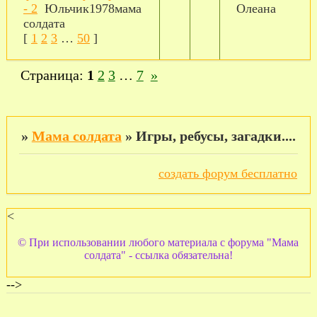
- 2
Юльчик1978мама
Олеана
солдата
[
1
2
3
…
50
]
Страница:
1
2
3
…
7
»
»
Мама солдата
»
Игры, ребусы, загадки....
создать форум бесплатно
<
© При использовании любого материала с форума "Мама
солдата" - ссылка обязательна!
-->