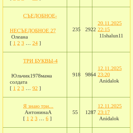
СЪЕДОБНОЕ-
20.11.2025
235
2922
22:15
НЕСЪЕДОБНОЕ 27
11shalun11
Олеана
[
1
2
3
…
24
]
ТРИ БУКВЫ-4
12.11.2025
918
9864
23:20
Юльчик1978мама
Anidalok
солдата
[
1
2
3
…
92
]
Я знаю три...
12.11.2025
АнтонинаА
55
1287
23:17
[
1
2
3
…
6
]
Anidalok