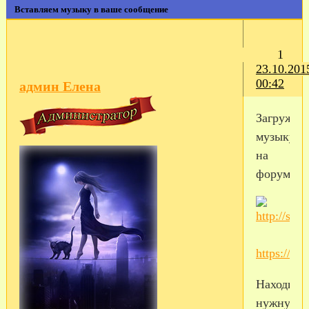
Вставляем музыку в ваше сообщение
1
23.10.201
00:42
админ Елена
Загружае
музыку
на
форум.
https://mu
Находим
нужную