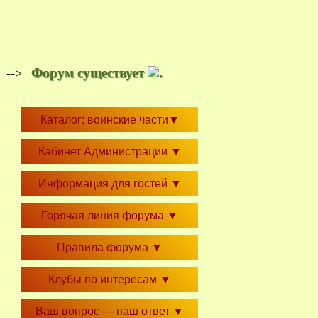
Форум существует
.
-->
Каталог: воинские части
▼
Кабинет Администрации
▼
Информация для гостей
▼
Горячая линия форума
▼
Правила форума
▼
Клубы по интересам
▼
Ваш вопрос — наш ответ
▼