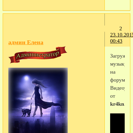
2
23.10.201
00:43
админ Елена
Загружае
музыку
на
форум.
Видеоуро
от
kr4kn
.