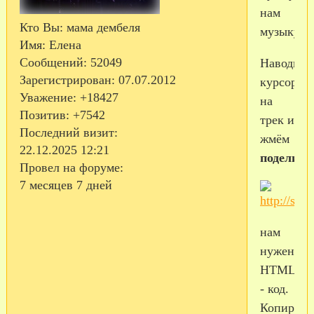
нам
Кто Вы:
мама дембеля
музыку
Имя:
Елена
Сообщений:
52049
Наводим
Зарегистрирован
: 07.07.2012
курсор
Уважение:
+18427
на
Позитив:
+7542
трек и
Последний визит:
жмём
22.12.2025 12:21
поделить
Провел на форуме:
7 месяцев 7 дней
нам
нужен
HTML
- код.
Копируем