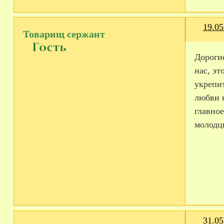
19.05
Товарищ сержант
Дороги
нас, эт
укрепит
любви 
главно
молодцы
31.05