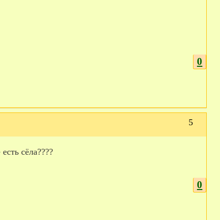
0
5
есть сёла????
0