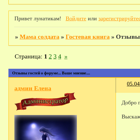
Привет лунатикам!
Войдите
или
зарегистрируйте
»
Мама солдата
»
Гостевая книга
»
Отзывы г
Страница:
1
2
3
4
»
Отзывы гостей о форуме... Ваше мнение....
05.04
админ Елена
Добро 
Выскаж