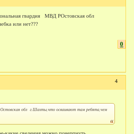
ациональная гвардия МВД РОстовская обл
чебка или нет???
0
4
РОстовская обл г.Шахты,что осваивают там ребята,чем
кое-какие сведения можно почерпнуть.