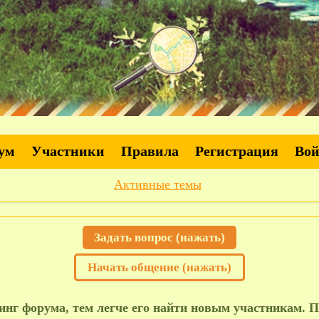
ум
Участники
Правила
Регистрация
Во
Активные темы
Задать вопрос (нажать)
Начать общение (нажать)
нг форума, тем легче его найти новым участникам. П