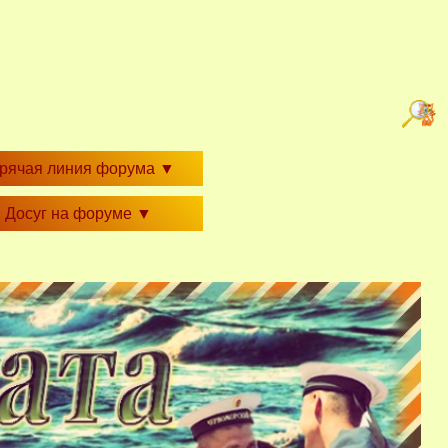
орячая линия форума
▼
Досуг на форуме
▼