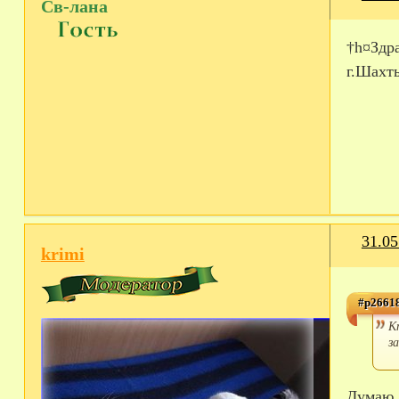
Св-лана
†h¤Здр
г.Шахты
31.05
krimi
#p26618
К
з
Думаю