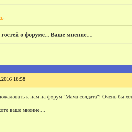
сь
.
остей о форуме... Ваше мнение....
.2016 18:58
пожаловать к нам на форум "Мама солдата"! Очень бы х
ите ваше мнение....