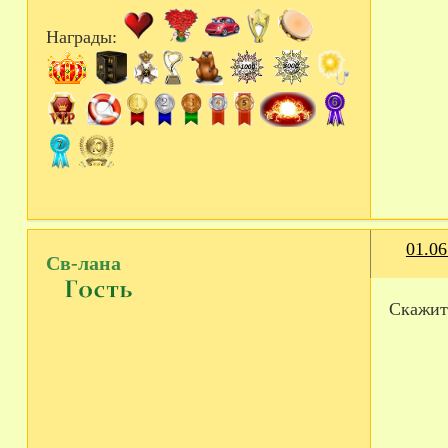
Награды:
01.06
Св-лана
Скажите