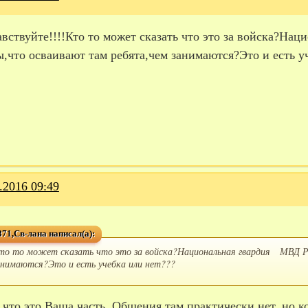
авствуйте!!!!Кто то может сказать что это за войска?Н
,что осваивают там ребята,чем занимаются?Это и есть у
.2016 09:49
71,Св-лана написал(а):
то то может сказать что это за войска?Национальная гвардия МВД 
анимаются?Это и есть учебка или нет???
, что это Ваша часть. Общения там практически нет, но 