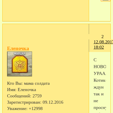
2
12.08.201
18:02
Еленочка
С
НОВОСЕЛ
УРААААА
Котик-
Кто Вы:
мама солдата
ждун
Имя:
Еленочка
так и
Сообщений:
2759
не
Зарегистрирован
: 09.12.2016
проснулс
Уважение:
+12998