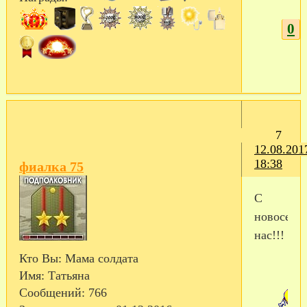
0
7
12.08.201
18:38
фиалка 75
С
новосель
нас!!!
Кто Вы:
Мама солдата
Имя:
Татьяна
Сообщений:
766