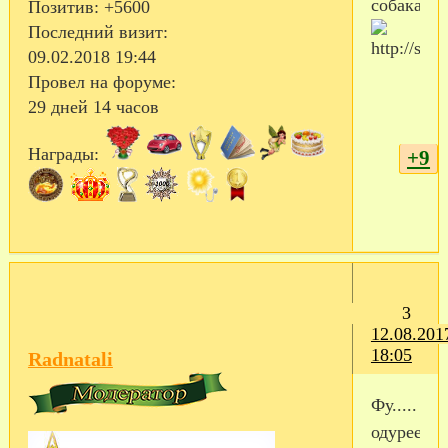
собака))))
Позитив:
+5600
Последний визит:
09.02.2018 19:44
Провел на форуме:
29 дней 14 часов
Награды:
+9
3
12.08.201
18:05
Radnatali
Фу.....
одуреешь