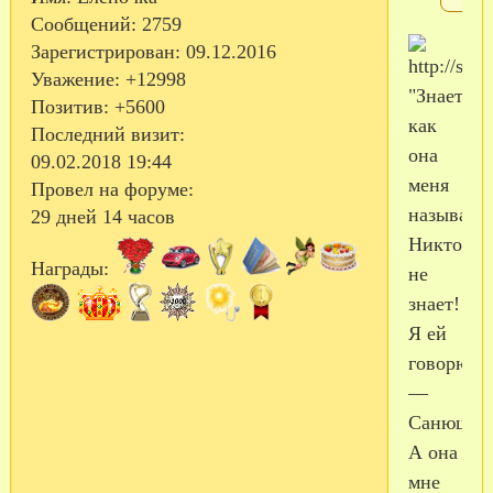
Сообщений:
2759
Зарегистрирован
: 09.12.2016
Уважение:
+12998
"Знаете,
Позитив:
+5600
как
Последний визит:
она
09.02.2018 19:44
меня
Провел на форуме:
называла
29 дней 14 часов
Никто
Награды:
не
знает!
Я ей
говорю
—
Санюшка
А она
мне