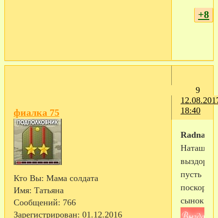
+8
9
12.08.201
18:40
фиалка 75
Radnatali
Наташа,
выздорав
пусть
Кто Вы:
Мама солдата
поскорее
Имя:
Татьяна
сынок!!!
Сообщений:
766
Зарегистрирован
: 01.12.2016