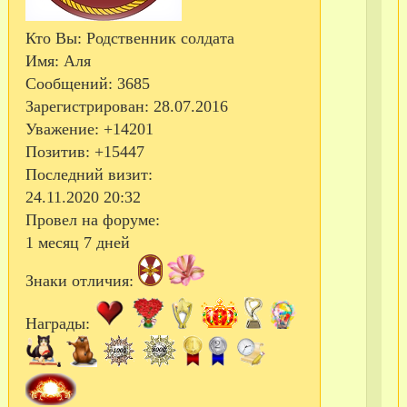
Кто Вы:
Родственник солдата
Имя:
Аля
Сообщений:
3685
Зарегистрирован
: 28.07.2016
Уважение:
+14201
Позитив:
+15447
в/
Последний визит:
ч
24.11.2020 20:32
37
Провел на форуме:
в/
1 месяц 7 дней
ч
Знаки отличия:
51
в/
Награды:
ч
51
в/