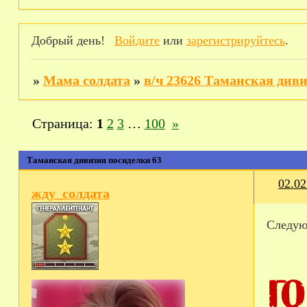
Добрый день!
Войдите
или
зарегистрируйтесь
.
»
Мама солдата
»
в/ч 23626 Таманская див
Страница:
1
2
3
…
100
»
Таманская дивизия посиделки 63
02.02
жду_солдата
Следу