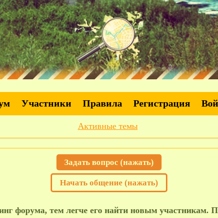
ум
Участники
Правила
Регистрация
Во
Активные темы
Задать вопрос (нажать)
Начать общение (нажать)
нг форума, тем легче его найти новым участникам. П