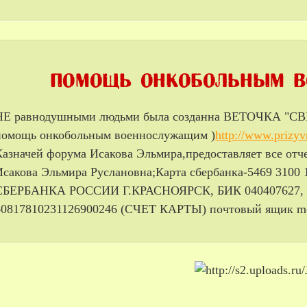
НЕ равнодушными людьми была созданна ВЕТОЧКА
помощь онкобольным военнослужащим )
http://www.prizyv
Казначей форума Исакова Эльмира,предоставляет все отч
Исакова Эльмира Руслановна;Карта сбербанка-5469 3
СБЕРБАНКА РОССИИ Г.КРАСНОЯРСК, БИК 040407627, К/
40817810231126900246 (СЧЕТ КАРТЫ) почтовый ящик me