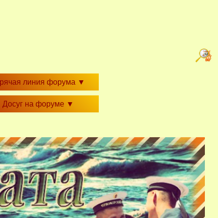
орячая линия форума
▼
Досуг на форуме
▼