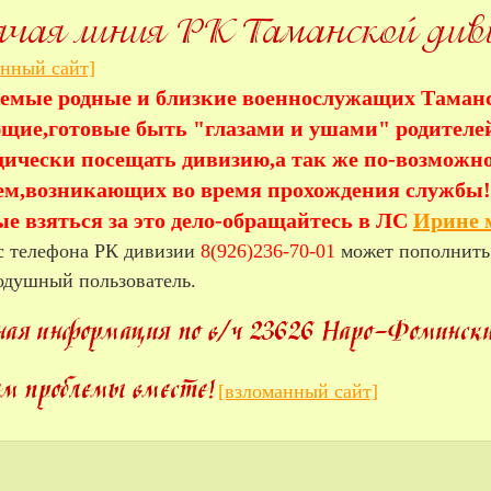
анный сайт]
емые родные и близкие военнослужащих Таманс
щие,готовые быть "глазами и ушами" родител
дически посещать дивизию,а так же по-возможн
ем,возникающих во время прохождения службы!
ые взяться за это дело-обращайтесь в ЛС
Ирине 
 телефона РК дивизии
8(926)236-70-01
может пополнить
одушный пользователь.
[взломанный сайт]