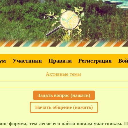
ум
Участники
Правила
Регистрация
Во
Активные темы
Задать вопрос (нажать)
Начать общение (нажать)
нг форума, тем легче его найти новым участникам. П