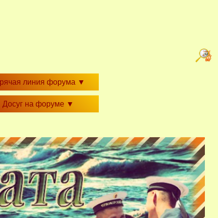
орячая линия форума
▼
Досуг на форуме
▼