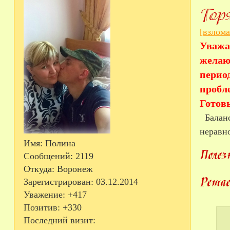
[взлом
Уважа
желаю
перио
пробл
Готов
Баланс
неравн
Имя:
Полина
Сообщений:
2119
Откуда:
Воронеж
Зарегистрирован
: 03.12.2014
Уважение:
+417
Позитив:
+330
Последний визит: