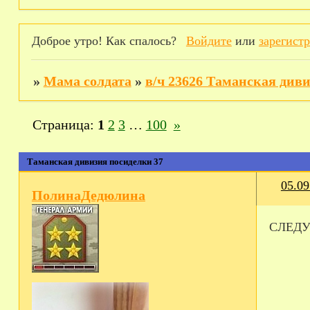
Доброе утро! Как спалось?
Войдите
или
зарегист
»
Мама солдата
»
в/ч 23626 Таманская див
Страница:
1
2
3
…
100
»
Таманская дивизия посиделки 37
05.09
ПолинаДедюлина
СЛЕДУ