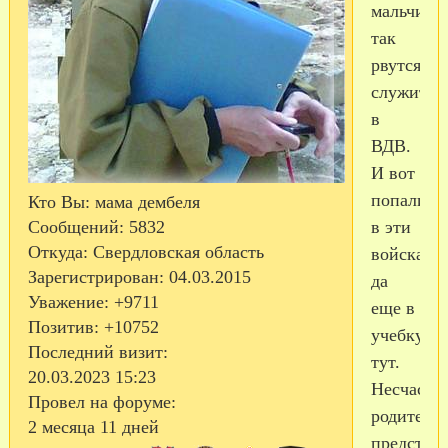
мальчиш
так
рвутся
служить
в
ВДВ.
И вот
попали
Кто Вы:
мама дембеля
в эти
Сообщений:
5832
Откуда:
Свердловская область
войска,
Зарегистрирован
: 04.03.2015
да
Уважение:
+9711
еще в
Позитив:
+10752
учебку...а
Последний визит:
тут.
20.03.2023 15:23
Несчастн
Провел на форуме:
родители.
2 месяца 11 дней
представ