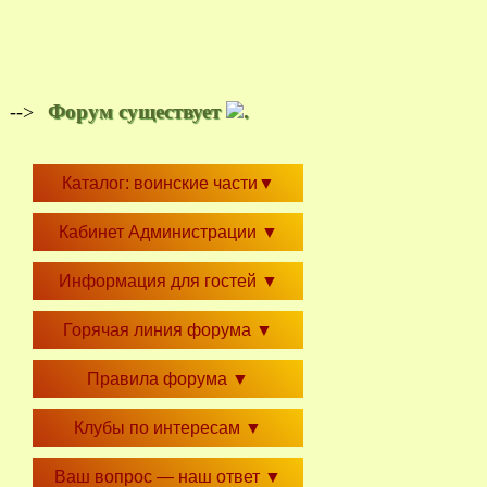
Форум существует
.
-->
Каталог: воинские части
▼
Кабинет Администрации
▼
Информация для гостей
▼
Горячая линия форума
▼
Правила форума
▼
Клубы по интересам
▼
Ваш вопрос — наш ответ
▼