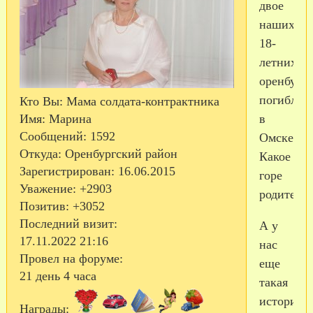
двое
наших
18-
летних
оренбурж
погибло
Кто Вы:
Мама солдата-контрактника
в
Имя:
Марина
Сообщений:
1592
Омске.
Откуда:
Оренбургский район
Какое
Зарегистрирован
: 16.06.2015
горе
Уважение:
+2903
родителям
Позитив:
+3052
Последний визит:
А у
17.11.2022 21:16
нас
Провел на форуме:
еще
21 день 4 часа
такая
история
Награды: