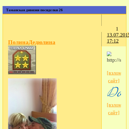
Таманская дивизия посиделки 26
1
13.07.201
17:12
ПолинаДедюлина
[взломан
сайт]
[взломан
сайт]