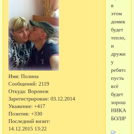
в
этом
домике
будет
тепло,сп
и
дружно.А
у
ребяток
Имя:
Полина
пусть
Сообщений:
2119
всё
Откуда:
Воронеж
будет
Зарегистрирован
: 03.12.2014
хорошо,и
Уважение:
+417
НИКАКИ
Позитив:
+330
БОЛЯЧЕК
Последний визит:
14.12.2015 13:22