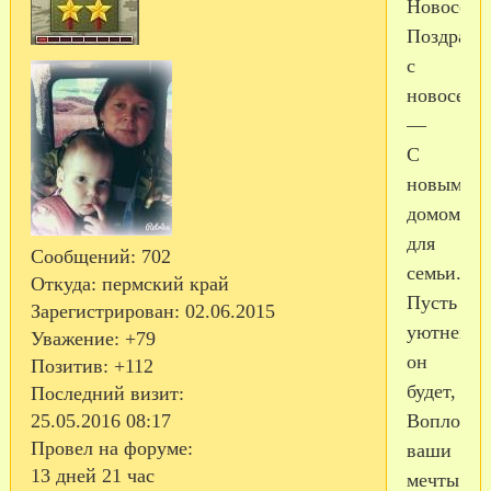
Новосель
Поздравл
с
новосель
—
С
новым
домом
для
Сообщений:
702
семьи.
Откуда:
пермский край
Пусть
Зарегистрирован
: 02.06.2015
уютненьк
Уважение:
+79
он
Позитив:
+112
будет,
Последний визит:
Воплотит
25.05.2016 08:17
Провел на форуме:
ваши
13 дней 21 час
мечты!