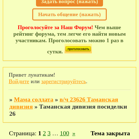
Задать вопрос (нажать)
Начать общение (нажать)
Проголосуйте за Наш Форум!
Чем выше
рейтинг форума, тем легче его найти новым
участникам. Проголосовать можно 1 раз в
сутки.
Привет лунатикам!
Войдите
или
зарегистрируйтесь
.
»
Мама солдата
»
в/ч 23626 Таманская
дивизия
»
Таманская дивизия посиделки
26
Страница:
1
2
3
…
100
»
Тема закрыта