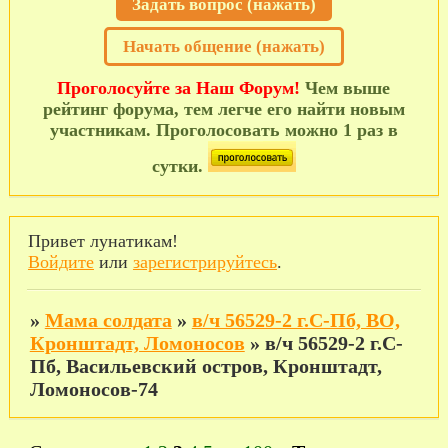
Задать вопрос (нажать)
Начать общение (нажать)
Проголосуйте за Наш Форум!
Чем выше
рейтинг форума, тем легче его найти новым
участникам. Проголосовать можно 1 раз в
сутки.
Привет лунатикам!
Войдите
или
зарегистрируйтесь
.
»
Мама солдата
»
в/ч 56529-2 г.С-Пб, ВО,
Кронштадт, Ломоносов
»
в/ч 56529-2 г.С-
Пб, Васильевский остров, Кронштадт,
Ломоносов-74