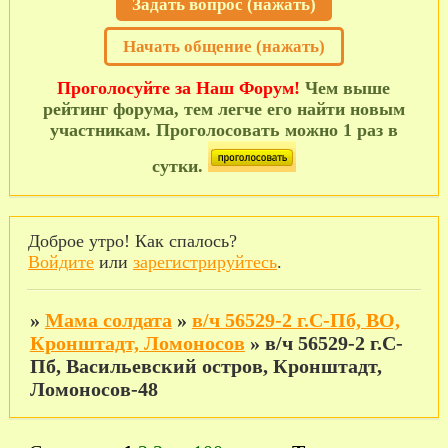
Задать вопрос (нажать)
Начать общение (нажать)
Проголосуйте за Наш Форум!
Чем выше
рейтинг форума, тем легче его найти новым
участникам. Проголосовать можно 1 раз в
сутки.
Доброе утро! Как спалось?
Войдите
или
зарегистрируйтесь
.
»
Мама солдата
»
в/ч 56529-2 г.С-Пб, ВО,
Кронштадт, Ломоносов
»
в/ч 56529-2 г.С-
Пб, Васильевский остров, Кронштадт,
Ломоносов-48