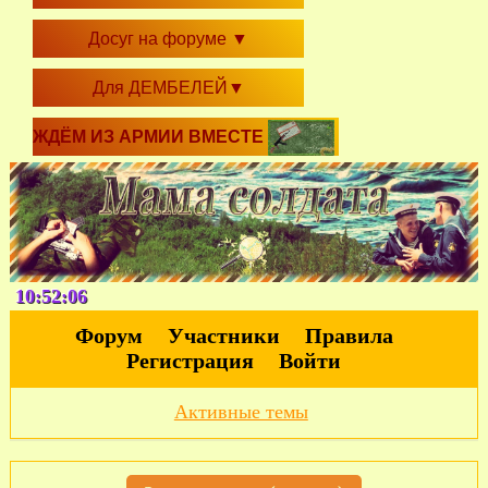
Досуг на форуме
▼
Для ДЕМБЕЛЕЙ
▼
ЖДЁМ ИЗ АРМИИ ВМЕСТЕ
10:52:07
Форум
Участники
Правила
Регистрация
Войти
Активные темы