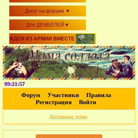
Досуг на форуме
▼
Для ДЕМБЕЛЕЙ
▼
ЖДЁМ ИЗ АРМИИ ВМЕСТЕ
09:21:58
Форум
Участники
Правила
Регистрация
Войти
Активные темы