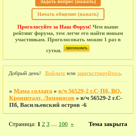
Задать вопрос (нажать)
Начать общение (нажать)
Проголосуйте за Наш Форум!
Чем выше
рейтинг форума, тем легче его найти новым
участникам. Проголосовать можно 1 раз в
сутки.
Добрый день!
Войдите
или
зарегистрируйтесь
.
»
Мама солдата
»
в/ч 56529-2 г.С-Пб, ВО,
Кронштадт, Ломоносов
»
в/ч 56529-2 г.С-
Пб, Васильевский остров -6
Страница:
1
2
3
…
100
»
Тема закрыта