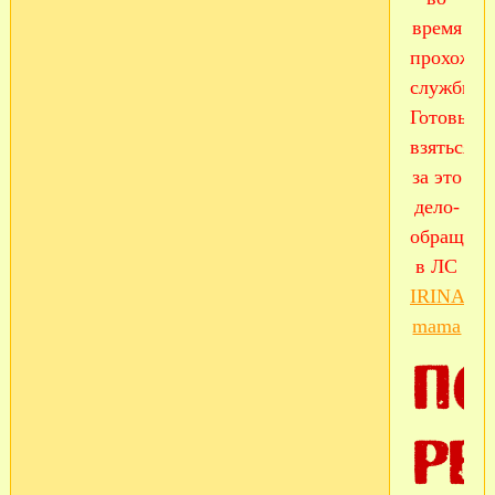
время
прохожде
службы!
Готовые
взяться
за это
дело-
обращайт
в ЛС
IRINA
mama