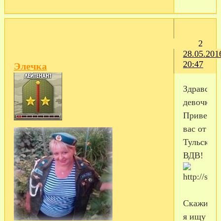
2
28.05.201
20:47
Элечка
Здравству
девочки!
Приветст
вас от
Тульской
ВДВ!
Скажите
я ищу