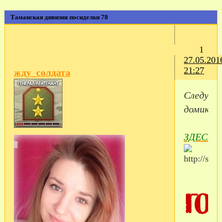
Таманская дивизия посиделки 78
1
27.05.201
21:27
жду_солдата
Следующ
домик
ЗДЕСЬ