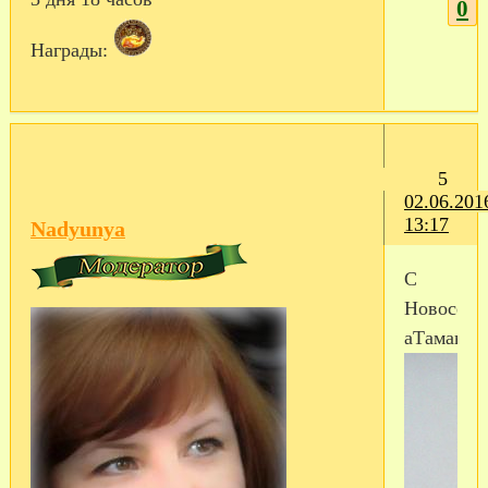
0
Награды:
5
02.06.201
13:17
Nadyunya
С
Новосель
аТаманши