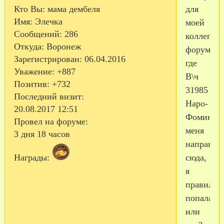
для
Кто Вы:
мама дембеля
Имя:
Элечка
моей
Сообщений:
286
коллеги
Откуда:
Воронеж
форум,
Зарегистрирован
: 06.04.2016
где
Уважение:
+887
В\ч
Позитив:
+732
31985
Последний визит:
Наро-
20.08.2017 12:51
Фоминск.
Провел на форуме:
меня
3 дня 18 часов
направил
сюда,
Награды:
я
правильн
попала
или