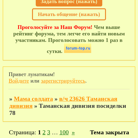
Задать вопрос (нажать)
Начать общение (нажать)
Проголосуйте за Наш Форум!
Чем выше
рейтинг форума, тем легче его найти новым
участникам. Проголосовать можно 1 раз в
сутки.
Привет лунатикам!
Войдите
или
зарегистрируйтесь
.
»
Мама солдата
»
в/ч 23626 Таманская
дивизия
»
Таманская дивизия посиделки
78
Страница:
1
2
3
…
100
»
Тема закрыта