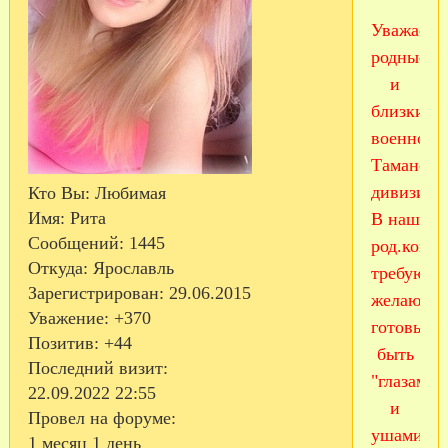
Уважаем
родные
и
близкие
военносл
Таманско
дивизии!
Кто Вы:
Любимая
Имя:
Рита
В наш
Сообщений:
1445
род.ком
Откуда:
Ярославль
требуютс
Зарегистрирован
: 29.06.2015
желающи
Уважение:
+370
готовые
Позитив:
+44
быть
Последний визит:
"глазами
22.09.2022 22:55
и
Провел на форуме:
ушами"
1 месяц 1 день