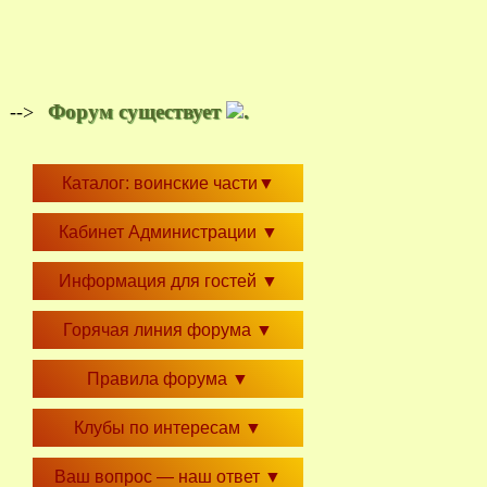
Форум существует
.
-->
Каталог: воинские части
▼
Кабинет Администрации
▼
Информация для гостей
▼
Горячая линия форума
▼
Правила форума
▼
Клубы по интересам
▼
Ваш вопрос — наш ответ
▼