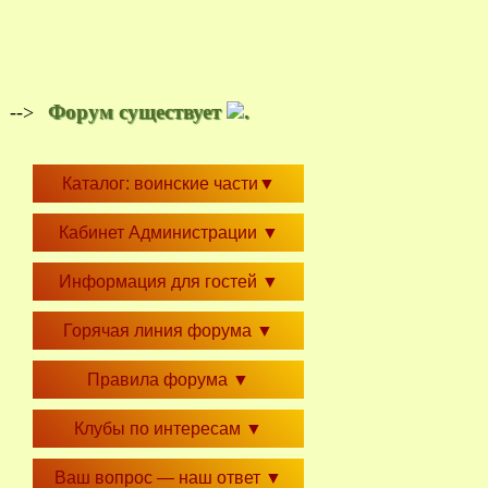
Форум существует
.
-->
Каталог: воинские части
▼
Кабинет Администрации
▼
Информация для гостей
▼
Горячая линия форума
▼
Правила форума
▼
Клубы по интересам
▼
Ваш вопрос — наш ответ
▼