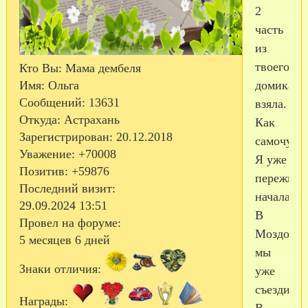
2
часть
из
твоего
Кто Вы:
Мама дембеля
домика
Имя:
Ольга
Сообщений:
13631
взяла.
Откуда:
Астрахань
Как
Зарегистрирован
: 20.12.2018
самочувс
Уважение:
+70008
Я уже
Позитив:
+59876
пережива
Последний визит:
начала.
29.09.2024 13:51
В
Провел на форуме:
Моздок
5 месяцев 6 дней
мы
Знаки отличия:
уже
съездили.
Награды: