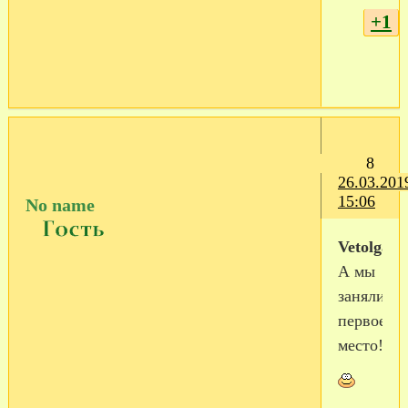
+1
8
26.03.201
15:06
No name
Vetolga
А мы
заняли
первое
место!