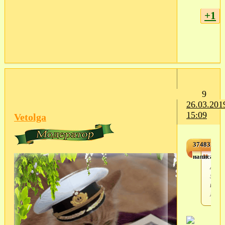
+1
9
26.03.201
15:09
Vetolga
3748326,1
написал(а)
Vetol
А м
заня
перв
мест