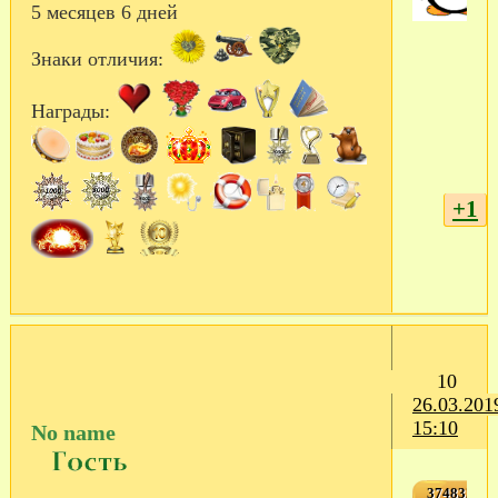
5 месяцев 6 дней
Знаки отличия:
Награды:
+1
10
26.03.201
15:10
No name
3748323,3