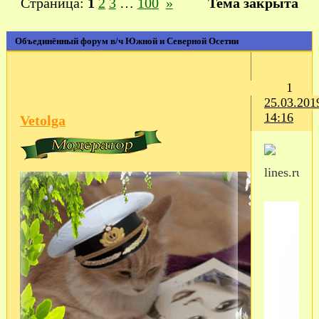
Страница:
1
2
3
…
100
»
Тема закрыта
Объединённый форум в/ч Южной и Северной Осетии
1
25.03.201
14:16
Vetolga