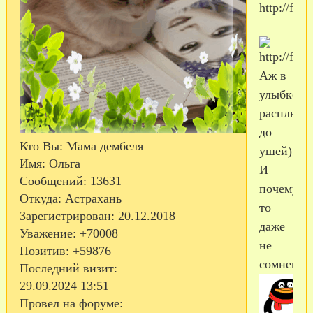
Аж в
улыбке
расплыла
до
Кто Вы:
Мама дембеля
ушей).
Имя:
Ольга
И
Сообщений:
13631
почему-
Откуда:
Астрахань
то
Зарегистрирован
: 20.12.2018
даже
Уважение:
+70008
не
Позитив:
+59876
сомневал
Последний визит:
29.09.2024 13:51
Провел на форуме: