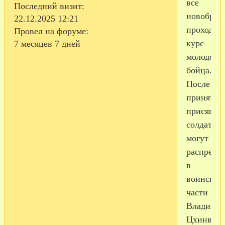
все
Последний визит:
новобран
22.12.2025 12:21
проходят
Провел на форуме:
курс
7 месяцев 7 дней
молодого
бойца.
После
принятия
присяги
солдат
могут
распреде
в
воинские
части
Владикавк
Цхинвала