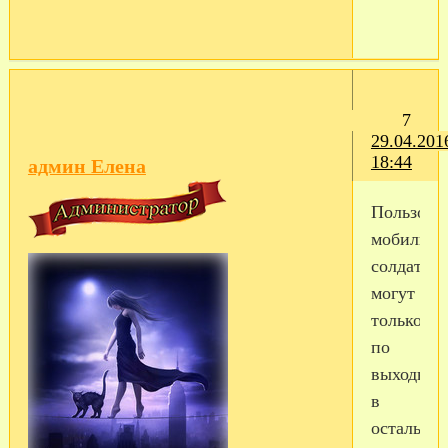
7
29.04.201
18:44
админ Елена
Пользова
мобильн
солдаты
могут
только
по
выходным
в
остальное