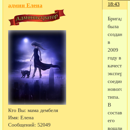
18:43
админ Елена
Бригада
была
создана
в
2009
году в
качестве
эксперим
соединен
нового
типа.
В
Кто Вы:
мама дембеля
состав
Имя:
Елена
его
Сообщений:
52049
вошли