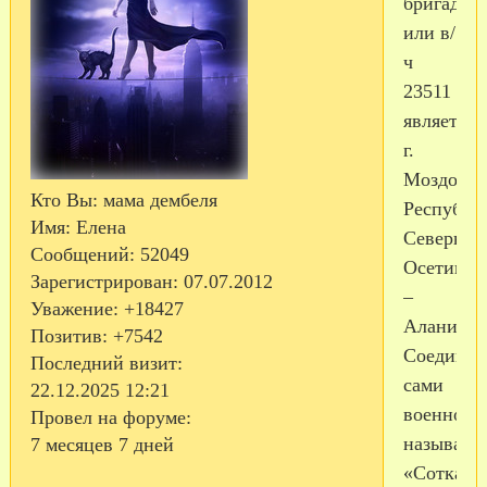
бригады,
или в/
ч
23511
является
г.
Моздок
Кто Вы:
мама дембеля
Республи
Имя:
Елена
Северной
Сообщений:
52049
Осетии
Зарегистрирован
: 07.07.2012
–
Уважение:
+18427
Алании.
Позитив:
+7542
Соединен
Последний визит:
сами
22.12.2025 12:21
военносл
Провел на форуме:
называют
7 месяцев 7 дней
«Сотка»,