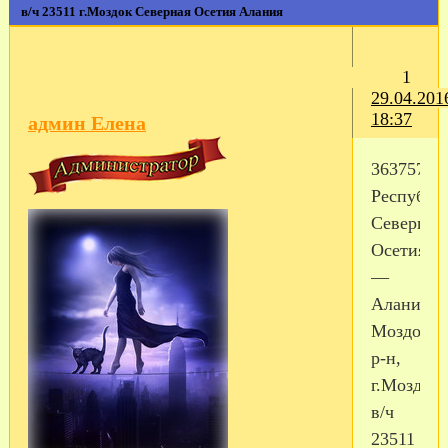
в/ч 23511 г.Моздок Северная Осетия Алания
1
29.04.201
18:37
админ Елена
363757,
Республи
Северная
Осетия
—
Алания,
Моздокск
р-н,
г.Моздок-
в/ч
23511