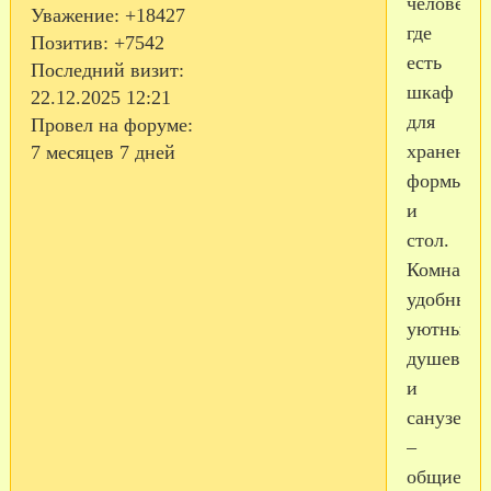
человека,
Уважение:
+18427
где
Позитив:
+7542
есть
Последний визит:
шкаф
22.12.2025 12:21
для
Провел на форуме:
хранения
7 месяцев 7 дней
формы
и
стол.
Комнаты
удобные,
уютные,
душевая
и
санузел
–
общие