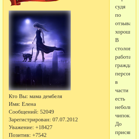
судя
по
отзывам,
хорошо.
В
столовой
работает
гражданс
персонал,
в
части
Кто Вы:
мама дембеля
есть
Имя:
Елена
небольшо
Сообщений:
52049
чипок.
Зарегистрирован
: 07.07.2012
До
Уважение:
+18427
присяги
Позитив:
+7542