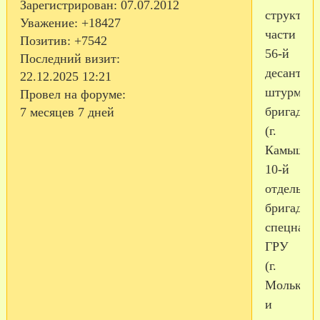
Зарегистрирован
: 07.07.2012
структур
Уважение:
+18427
части
Позитив:
+7542
56-й
Последний визит:
десантно-
22.12.2025 12:21
штурмов
Провел на форуме:
бригады
7 месяцев 7 дней
(г.
Камышин
10-й
отдельно
бригады
спецназа
ГРУ
(г.
Молькино
и