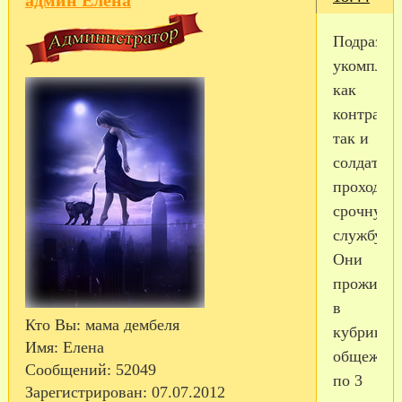
админ Елена
Подразде
укомплек
как
контракт
так и
солдатами
проходя
срочную
службу.
Они
прожива
в
Кто Вы:
мама дембеля
кубриков
Имя:
Елена
общежит
Сообщений:
52049
по 3
Зарегистрирован
: 07.07.2012