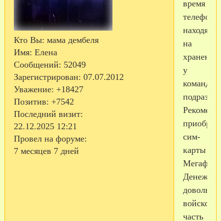
время
телефоны
находятся
Кто Вы:
мама дембеля
на
Имя:
Елена
хранении
Сообщений:
52049
у
Зарегистрирован
: 07.07.2012
командир
Уважение:
+18427
подраздел
Позитив:
+7542
Рекоменд
Последний визит:
приобрет
22.12.2025 12:21
сим-
Провел на форуме:
карты
7 месяцев 7 дней
Мегафона
Денежное
довольст
войскова
часть