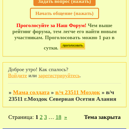
Задать вопрос (нажать)
Начать общение (нажать)
Проголосуйте за Наш Форум!
Чем выше
рейтинг форума, тем легче его найти новым
участникам. Проголосовать можно 1 раз в
сутки.
Доброе утро! Как спалось?
Войдите
или
зарегистрируйтесь
.
»
Мама солдата
»
в/ч 23511 Моздок
»
в/ч
23511 г.Моздок Северная Осетия Алания
Страница:
1
2
3
…
18
»
Тема закрыта