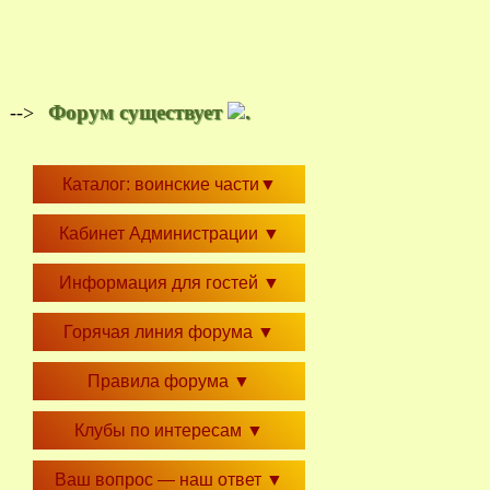
Форум существует
.
-->
Каталог: воинские части
▼
Кабинет Администрации
▼
Информация для гостей
▼
Горячая линия форума
▼
Правила форума
▼
Клубы по интересам
▼
Ваш вопрос — наш ответ
▼