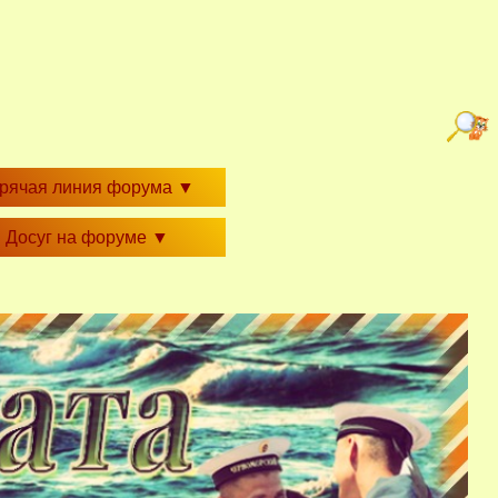
орячая линия форума
▼
Досуг на форуме
▼