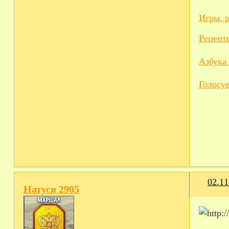
Игры, 
Рецепт
Азбука
Голосуе
02.11
Натуся 2905