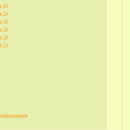
е 6)
е 5)
е 4)
е 3)
е 2)
е 1)
я информация