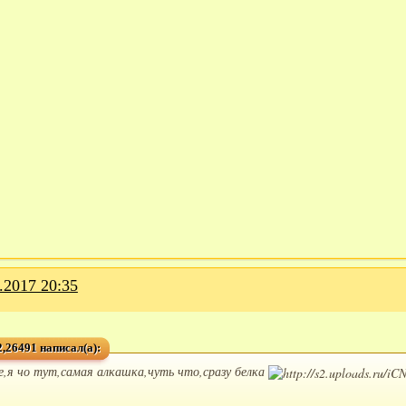
.2017 20:35
,26491 написал(а):
е,я чо тут,самая алкашка,чуть что,сразу белка