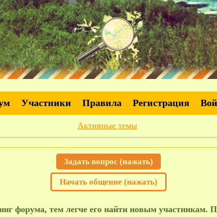
ум
Участники
Правила
Регистрация
Во
Активные темы
Задать вопрос (нажать)
Начать общение (нажать)
нг форума, тем легче его найти новым участникам. П