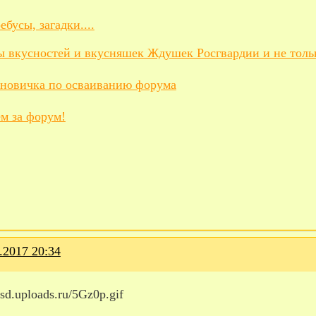
ребусы, загадки....
ы вкусностей и вкусняшек Ждушек Росгвардии и не толь
 новичка по осваиванию форума
м за форум!
.2017 20:34