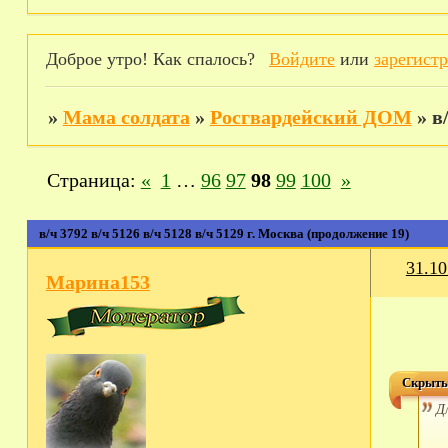
Доброе утро! Как спалось?
Войдите
или
зарегист
»
Мама солдата
»
Росгвардейский ДОМ
»
в
Страница:
«
1
…
96
97
98
99
100
»
в/ч 3792 в/ч 5126 в/ч 5128 в/ч 5129 г. Москва (продолжение 19)
31.10
Марина153
Скрыты
Д