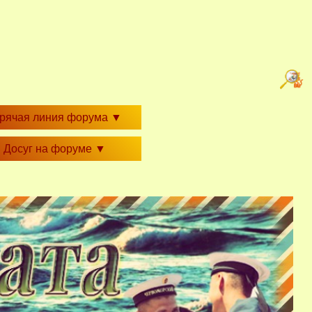
орячая линия форума
▼
Досуг на форуме
▼