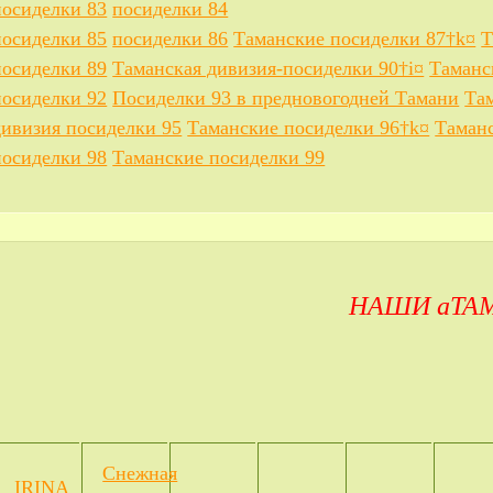
посиделки 83
посиделки 84
посиделки 85
посиделки 86
Таманские посиделки 87†k¤
Т
посиделки 89
Таманская дивизия-посиделки 90†i¤
Таманс
посиделки 92
Посиделки 93 в предновогодней Тамани
Та
дивизия посиделки 95
Таманские посиделки 96†k¤
Таманс
посиделки 98
Таманские посиделки 99
НАШИ аТА
Снежная
IRINA