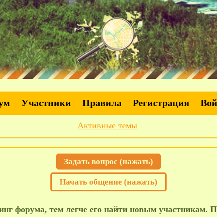
ум
Участники
Правила
Регистрация
Во
Активные темы
Задать вопрос (нажать)
Начать общение (нажать)
нг форума, тем легче его найти новым участникам. П