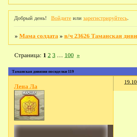
Добрый день!
Войдите
или
зарегистрируйтесь
.
»
Мама солдата
»
в/ч 23626 Таманская див
Страница:
1
2
3
…
100
»
Таманская дивизия посиделки 119
19.10
Лена Ла