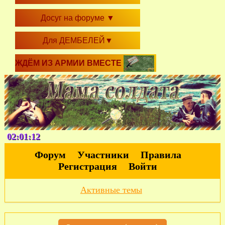
Досуг на форуме
▼
Для ДЕМБЕЛЕЙ
▼
ЖДЁМ ИЗ АРМИИ ВМЕСТЕ
02:01:13
Форум
Участники
Правила
Регистрация
Войти
Активные темы