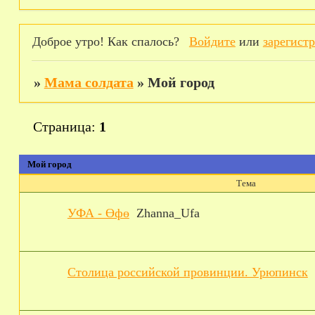
Доброе утро! Как спалось?
Войдите
или
зарегист
»
Мама солдата
»
Мой город
Страница:
1
Мой город
Тема
УФА - Өфө
Zhanna_Ufa
Столица российской провинции. Урюпинск