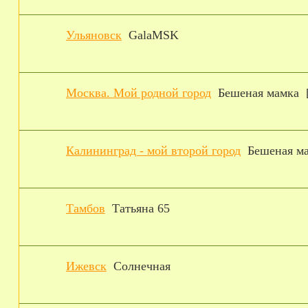
Ульяновск
GalaMSK
Москва. Мой родной город
Бешеная мамка
Калининград - мой второй город
Бешеная м
Тамбов
Татьяна 65
Ижевск
Солнечная