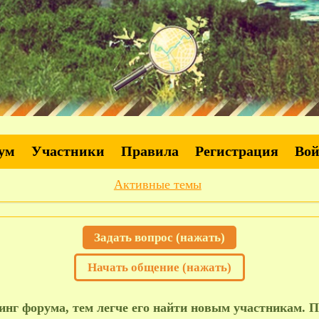
ум
Участники
Правила
Регистрация
Во
Активные темы
Задать вопрос (нажать)
Начать общение (нажать)
нг форума, тем легче его найти новым участникам. П