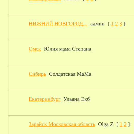
НИЖНИЙ НОВГОРОД...
админ
[
1
2
3
]
Омск
Юлия мама Степана
Сибирь
Cолдатская MaMa
Екатеринбург
Ульяна Екб
Зарайск Московская область
Olga Z
[
1
2
]