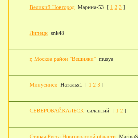
Великий Новгород
Марина-53
[
1
2
3
]
Липецк
snk48
г, Москва район "Вешняки"
musya
Минусинск
Наталья1
[
1
2
3
]
СЕВЕРОБАЙКАЛЬСК
силантий
[
1
2
]
Старая Русса Новгородской области
MarinaS