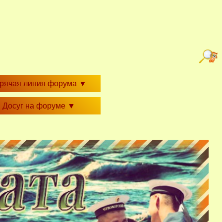
орячая линия форума
▼
Досуг на форуме
▼