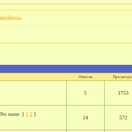
рируйтесь
.
Ответов
Просмотро
5
1753
No name
[
1
2
]
14
572