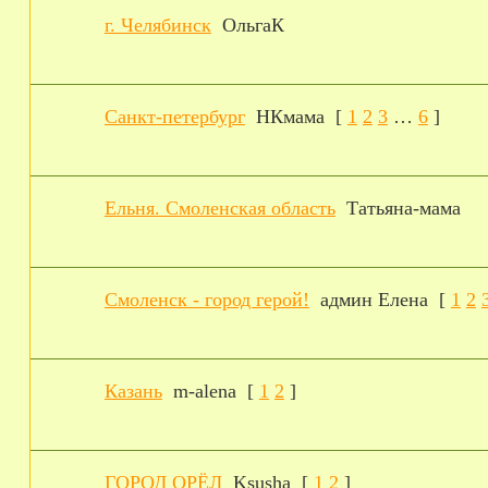
г. Челябинск
ОльгаК
Санкт-петербург
НКмама
[
1
2
3
…
6
]
Ельня. Смоленская область
Татьяна-мама
Смоленск - город герой!
админ Елена
[
1
2
Казань
m-alena
[
1
2
]
ГОРОД ОРЁЛ
Ksusha
[
1
2
]