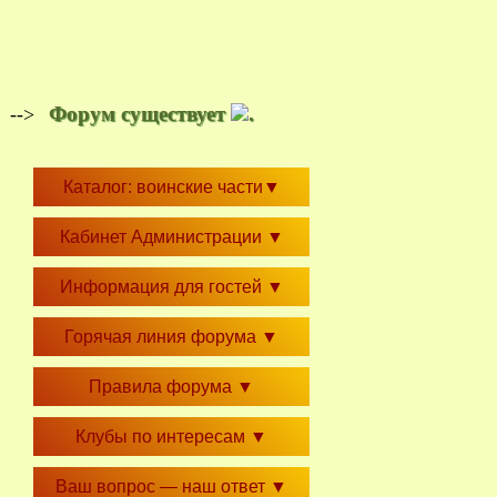
Форум существует
.
-->
Каталог: воинские части
▼
Кабинет Администрации
▼
Информация для гостей
▼
Горячая линия форума
▼
Правила форума
▼
Клубы по интересам
▼
Ваш вопрос — наш ответ
▼