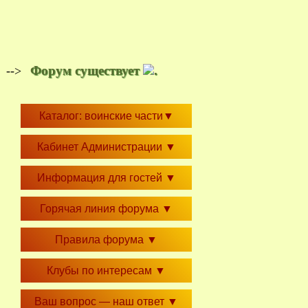
Форум существует
.
-->
Каталог: воинские части
▼
Кабинет Администрации
▼
Информация для гостей
▼
Горячая линия форума
▼
Правила форума
▼
Клубы по интересам
▼
Ваш вопрос — наш ответ
▼