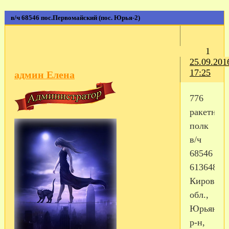
в/ч 68546 пос.Первомайский (пос. Юрья-2)
1
25.09.201
17:25
админ Елена
776
ракетный
полк
в/ч
68546
613648
Кировска
обл.,
Юрьянск
р-н,