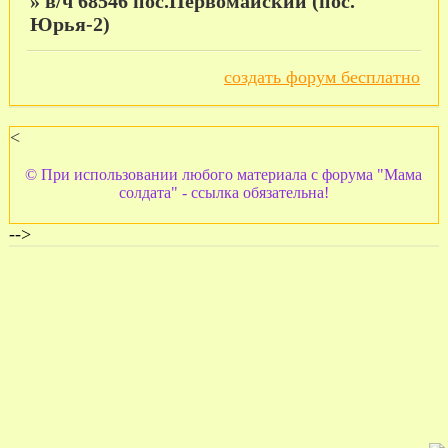
»
в/ч 68546 пос.Первомайский (пос.
Юрья-2)
создать форум бесплатно
<
© При использовании любого материала с форума "Мама
солдата" - ссылка обязательна!
-->