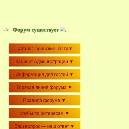
Форум существует
.
-->
Каталог: воинские части
▼
Кабинет Администрации
▼
Информация для гостей
▼
Горячая линия форума
▼
Правила форума
▼
Клубы по интересам
▼
Ваш вопрос — наш ответ
▼