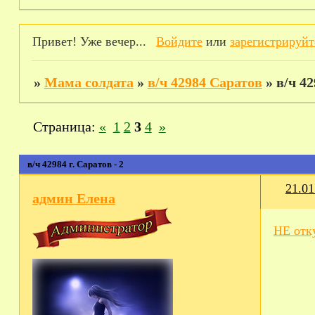
Привет! Уже вечер...
Войдите
или
зарегистрируйт
»
Мама солдата
»
в/ч 42984 Саратов
»
в/ч 42
Страница:
«
1
2
3
4
»
в/ч 42984 г. Саратов - 2
21.01
админ Елена
НЕ отку