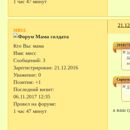
1 час 47 минут
21.12
мисс
2918270
Кто Вы:
мама
З
Имя:
мисс
Н
Сообщений:
3
з
Зарегистрирован
: 21.12.2016
Уважение:
0
Скрыты
Позитив:
+1
Д
Последний визит:
06.11.2017 12:35
Провел на форуме:
а ваш 
1 час 47 минут