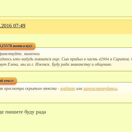
.2016 07:49
,25578 написал(а):
дравствуйте, мамочки.
адеюсь кто-нибудь появится еще. Сын прибыл в часть 42984 в Саратов, 
овут Елена, мы из г. Ижевск. Буду рада знакомству и общению.
й текст:
ля просмотра скрытого текста -
войдите
или
зарегистрируйтесь
.
где пишите буду рада