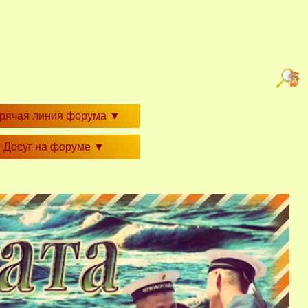
орячая линия форума
▼
Досуг на форуме
▼