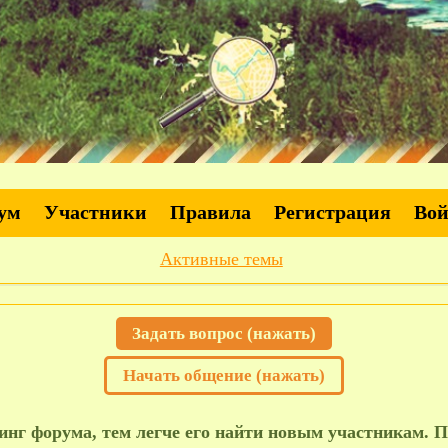
ум
Участники
Правила
Регистрация
Во
Активные темы
Задать вопрос (нажать)
Начать общение (нажать)
нг форума, тем легче его найти новым участникам. П