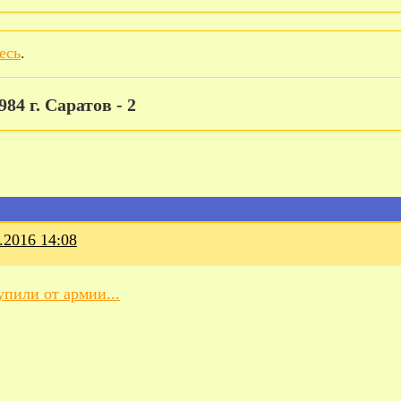
есь
.
984 г. Саратов - 2
.2016 14:08
пили от армии...