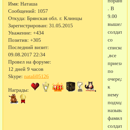
пораньше
Имя:
Наташа
. В
Сообщений:
1057
9.00
Откуда:
Брянская обл. г. Клинцы
вышел
Зарегистрирован
: 31.05.2015
солдатик
Уважение:
+434
со
Позитив:
+305
Последний визит:
списком
09.08.2017 22:34
,все
Провел на форуме:
приезжи
12 дней 9 часов
по
Skype:
natali05126
очереди
к
Награды:
нему
подходил
называли
фамилию
солдата