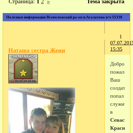
Страница:
1
2
»
Тема закрыта
Полезная информация Всеволожский ра-он п.Агалатова в/ч 55338
1
07.07.201
15:35
Наташа сестра Жени
Добро
пожаловат
Ваш
солдатик
попал
служить
в
Севасто
Красноз