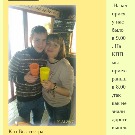
.Начало
присяги
у нас
было
в 9.00
. На
КПП
мы
приехали
раньше
в 8.00
,так
как не
знали
дороги
вышли
Кто Вы:
сестра