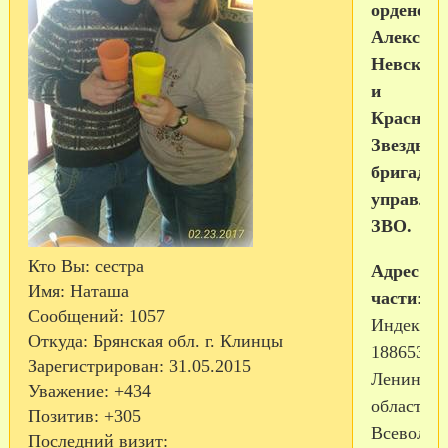
орденов
Александ
Невского
и
Красной
Звезды
бригаду
управлен
ЗВО.
Кто Вы:
сестра
Адрес
Имя:
Наташа
части
:
Сообщений:
1057
Индекс
Откуда:
Брянская обл. г. Клинцы
188653
Зарегистрирован
: 31.05.2015
Ленингра
Уважение:
+434
область,
Позитив:
+305
Всеволож
Последний визит: