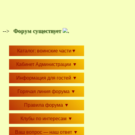
Форум существует
.
-->
Каталог: воинские части
▼
Кабинет Администрации
▼
Информация для гостей
▼
Горячая линия форума
▼
Правила форума
▼
Клубы по интересам
▼
Ваш вопрос — наш ответ
▼