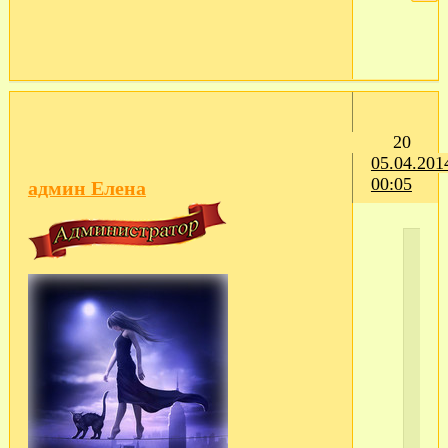
20
05.04.201
00:05
админ Елена