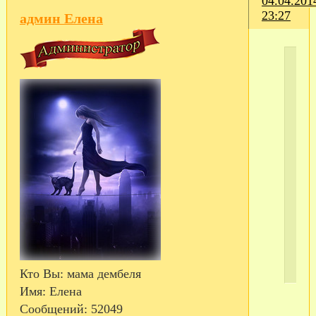
04.04.201
23:27
админ Елена
С
те
Кто Вы:
мама дембеля
Имя:
Елена
Сообщений:
52049