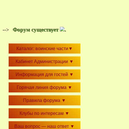
Форум существует
.
-->
Каталог: воинские части
▼
Кабинет Администрации
▼
Информация для гостей
▼
Горячая линия форума
▼
Правила форума
▼
Клубы по интересам
▼
Ваш вопрос — наш ответ
▼