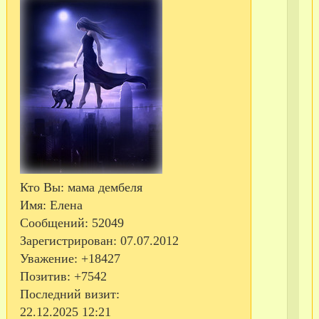
Ра
со
Кто Вы:
мама дембеля
сл
Имя:
Елена
сы
Сообщений:
52049
Зарегистрирован
: 07.07.2012
Пр
Уважение:
+18427
ат
Позитив:
+7542
на
Последний визит:
в
22.12.2025 12:21
20-