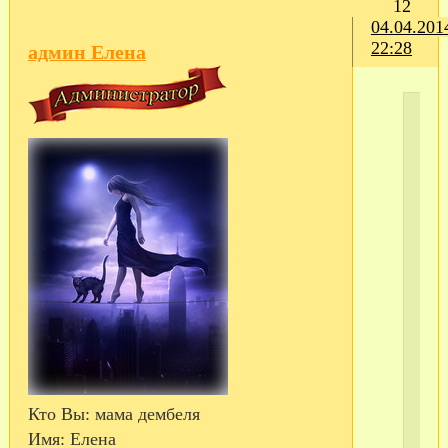
12
04.04.201
22:28
админ Елена
С
те
Кто Вы:
мама дембеля
Имя:
Елена