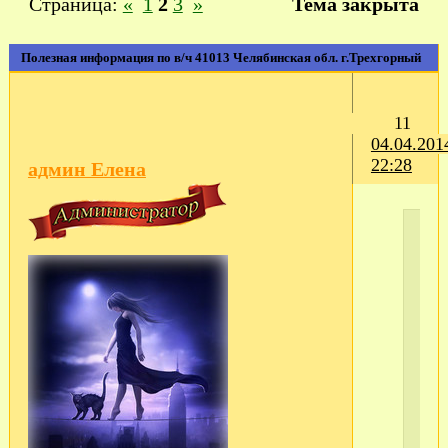
Страница:
«
1
2
3
»
Тема закрыта
Полезная информация по в/ч 41013 Челябинская обл. г.Трехгорный
11
04.04.201
22:28
админ Елена
С
те