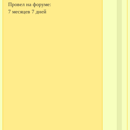
Провел на форуме:
х
7 месяцев 7 дней
чи
де
:
на
ёл
,
ук
по
,
го
Но
сц
:
бы
и