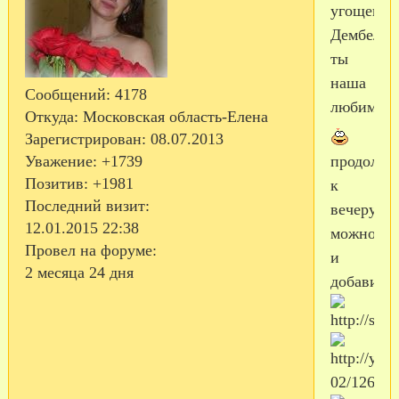
угощение!
Дембелю
ты
наша
Сообщений:
4178
любимая!
Откуда:
Московская область-Елена
Зарегистрирован
: 08.07.2013
продолжи
Уважение:
+1739
Позитив:
+1981
к
Последний визит:
вечеру...
12.01.2015 22:38
можно
Провел на форуме:
и
2 месяца 24 дня
добавить)