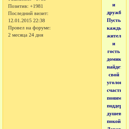
и
Позитив:
+1981
дружба!
Последний визит:
Пусть
12.01.2015 22:38
Провел на форуме:
каждый
2 месяца 24 дня
житель
и
гость
домика
найдет
свой
уголок
счастья,
понимани
поддержк
душевны
покой!!!
Дорогим