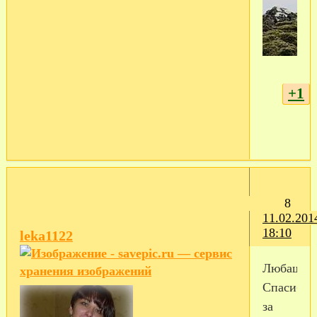
+1
8
11.02.201
18:10
leka1122
Любаша!!
Спасибо
за