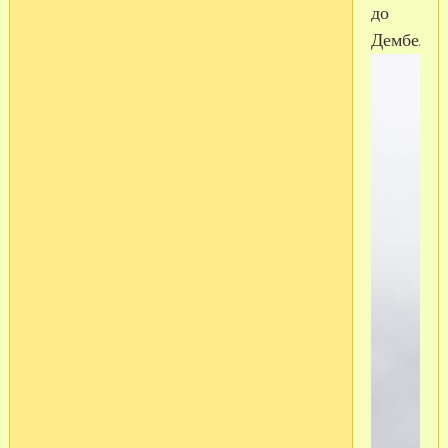
до
Дембеля!!