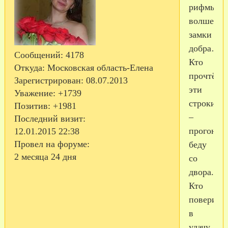
рифмы
волшебн
замки
добра…
Сообщений:
4178
Кто
Откуда:
Московская область-Елена
прочтёт
Зарегистрирован
: 08.07.2013
эти
Уважение:
+1739
строки
Позитив:
+1981
–
Последний визит:
прогонит
12.01.2015 22:38
Провел на форуме:
беду
2 месяца 24 дня
со
двора.
Кто
поверит
в
удачу,