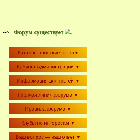
Форум существует
.
-->
Каталог: воинские части
▼
Кабинет Администрации
▼
Информация для гостей
▼
Горячая линия форума
▼
Правила форума
▼
Клубы по интересам
▼
Ваш вопрос — наш ответ
▼