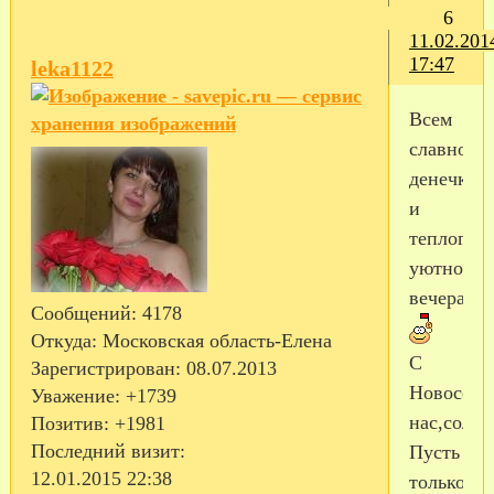
6
11.02.201
17:47
leka1122
Всем
славного
денечка
и
теплого
уютного
вечера!!!
Сообщений:
4178
Откуда:
Московская область-Елена
С
Зарегистрирован
: 08.07.2013
Новосель
Уважение:
+1739
нас,солн
Позитив:
+1981
Последний визит:
Пусть
12.01.2015 22:38
только