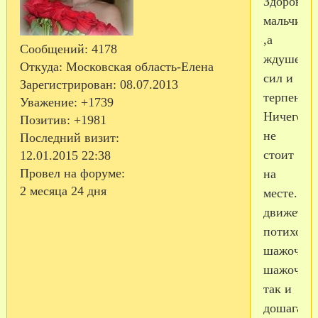
Здоровья
мальчишк
,а
Сообщений:
4178
ждушечка
Откуда:
Московская область-Елена
сил и
Зарегистрирован
: 08.07.2013
терпения!
Уважение:
+1739
Ничего
Позитив:
+1981
не
Последний визит:
стоит
12.01.2015 22:38
Провел на форуме:
на
2 месяца 24 дня
месте...в
движется
потихоньк
шажочку,
шажочку-
так и
дошагаем