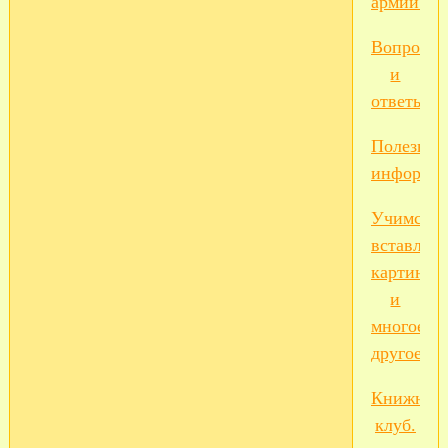
армии...
Вопросы
и
ответы...
Полезная
информа
Учимся...
вставлять
картинки
и
многое
другое
Книжный
клуб.