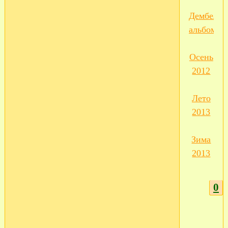
Дембельс
альбом
Осень
2012
Лето
2013
Зима
2013
0