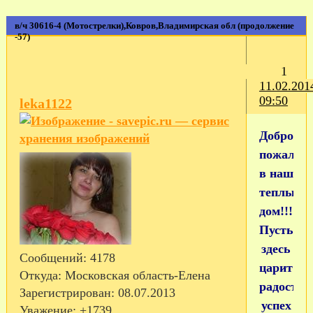
в/ч 30616-4 (Мотострелки),Ковров,Владимирская обл (продолжение
-57)
1
11.02.201
09:50
leka1122
Добро
пожалов
в наш
теплый
дом!!!
Пусть
здесь
Сообщений:
4178
царит
Откуда:
Московская область-Елена
радость,
Зарегистрирован
: 08.07.2013
успех
Уважение:
+1739