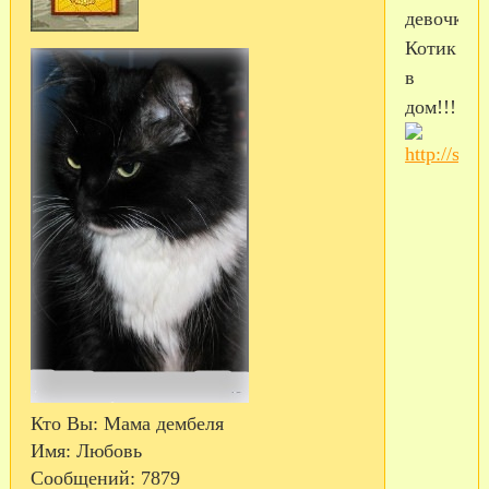
девочки!!
Котик
в
дом!!!
Кто Вы:
Мама дембеля
Имя:
Любовь
Сообщений:
7879