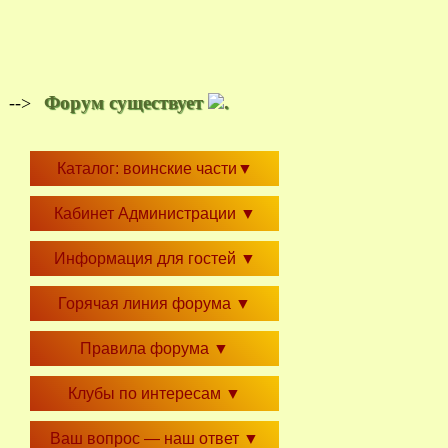
Форум существует
.
-->
Каталог: воинские части
▼
Кабинет Администрации
▼
Информация для гостей
▼
Горячая линия форума
▼
Правила форума
▼
Клубы по интересам
▼
Ваш вопрос — наш ответ
▼