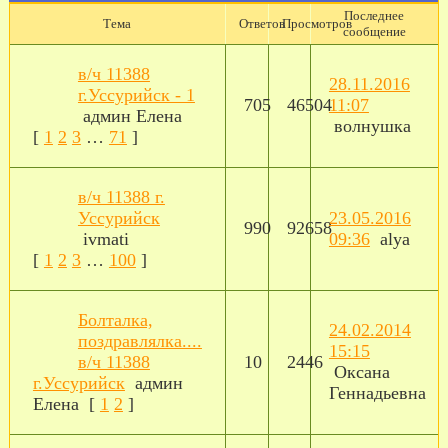
Последнее
Тема
Ответов
Просмотров
сообщение
в/ч 11388
28.11.2016
г.Уссурийск - 1
705
46504
11:07
админ Елена
волнушка
[
1
2
3
…
71
]
в/ч 11388 г.
Уссурийск
23.05.2016
990
92658
ivmati
09:36
alya
[
1
2
3
…
100
]
Болталка,
24.02.2014
поздравлялка....
15:15
в/ч 11388
10
2446
Оксана
г.Уссурийск
админ
Геннадьевна
Елена
[
1
2
]