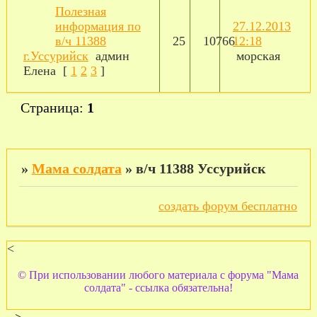
Полезная
информация по
27.12.2013
в/ч 11388
25
10766
12:18
г.Уссурийск
админ
морская
Елена
[
1
2
3
]
Страница:
1
»
Мама солдата
»
в/ч 11388 Уссурийск
создать форум бесплатно
<
© При использовании любого материала с форума "Мама
солдата" - ссылка обязательна!