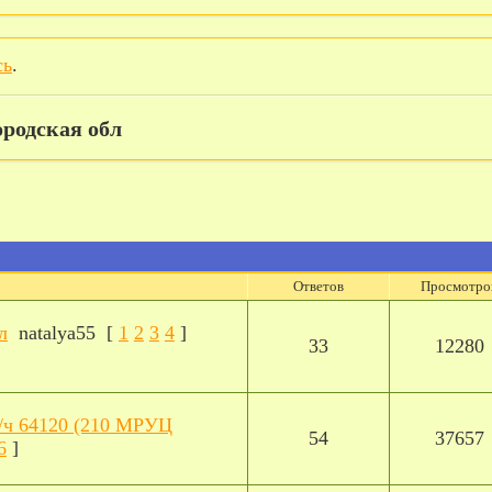
сь
.
ородская обл
Ответов
Просмотро
л
natalya55
[
1
2
3
4
]
33
12280
/ч 64120 (210 МРУЦ
54
37657
6
]