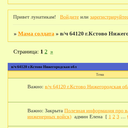
Привет лунатикам!
Войдите
или
зарегистрируйте
»
Мама солдата
»
в/ч 64120 г.Кстово Нижег
Страница:
1
2
»
в/ч 64120 г.Кстово Нижегородская обл
Тема
Важно:
в/ч 64120 г.Кстово Нижегородская об
Важно:
Закрыта
Полезная информация про в
инженерных войск)
админ Елена
[
1
2
3
…