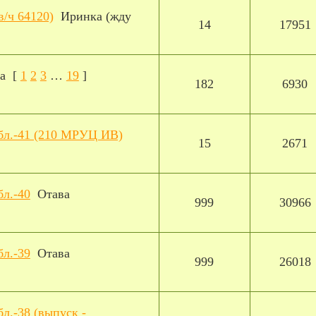
в/ч 64120)
Иринка (жду
14
17951
а
[
1
2
3
…
19
]
182
6930
обл.-41 (210 МРУЦ ИВ)
15
2671
бл.-40
Отава
999
30966
бл.-39
Отава
999
26018
бл.-38 (выпуск -