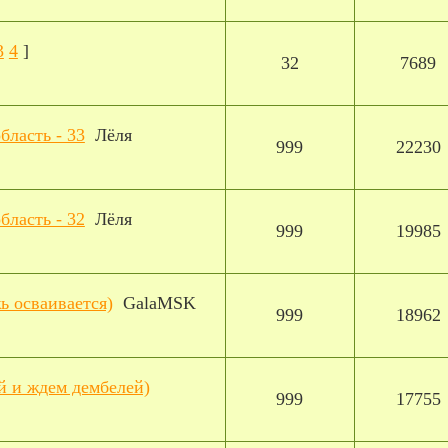
3
4
]
32
7689
бласть - 33
Лёля
999
22230
бласть - 32
Лёля
999
19985
ь осваивается)
GalaMSK
999
18962
й и ждем дембелей)
999
17755