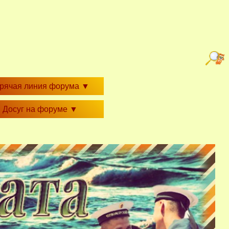
орячая линия форума
▼
Досуг на форуме
▼