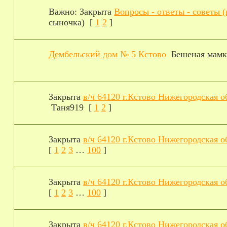
Важно:
Закрыта
Вопросы - ответы - советы (
сыночка)
[
1
2
]
Дембельский дом № 5 Кстово
Бешеная мамк
Закрыта
в/ч 64120 г.Кстово Нижегородская 
Таня919
[
1
2
]
Закрыта
в/ч 64120 г.Кстово Нижегородская о
[
1
2
3
…
100
]
Закрыта
в/ч 64120 г.Кстово Нижегородская о
[
1
2
3
…
100
]
Закрыта
в/ч 64120 г.Кстово Нижегородская о