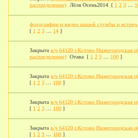
распределение)
Лёля Осень2014
[
1
2
3
…
1
фотографии и видео нашей службы и встреч
[
1
2
3
…
14
]
Закрыта
в/ч 64120 г.Кстово Нижегородская о
распределение)
Отава
[
1
2
3
…
100
]
Закрыта
в/ч 64120 г.Кстово Нижегородская о
[
1
2
3
…
100
]
Закрыта
в/ч 64120 г.Кстово Нижегородская о
[
1
2
3
…
100
]
Закрыта
в/ч 64120 г.Кстово Нижегородская о
[
1
2
3
…
100
]