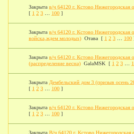
Закрыта
в/ч 64120 г. Кстово Нижегородская о
[
1
2
3
…
100
]
Закрыта
в/ч 64120 г. Кстово Нижегородская о
войска,ждем молодых)
Отава
[
1
2
3
…
100
Закрыта
в/ч 64120 г. Кстово Нижегородская о
(распределение весна)
GalaMSK
[
1
2
3
…
1
Закрыта
Дембельский дом 3 (призыв осень 20
[
1
2
3
…
100
]
Закрыта
в/ч 64120 г. Кстово Нижегородская о
[
1
2
3
…
100
]
Закрыта
В/ч 64120 г. Кстово Нижегородская о