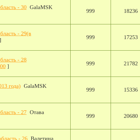
бласть - 30
GalaMSK
999
18236
бласть - 29(в
999
17253
]
бласть - 28
999
21782
00
]
13 года)
GalaMSK
999
15336
бласть - 27
Отава
999
20680
бласть - 26
Валетина