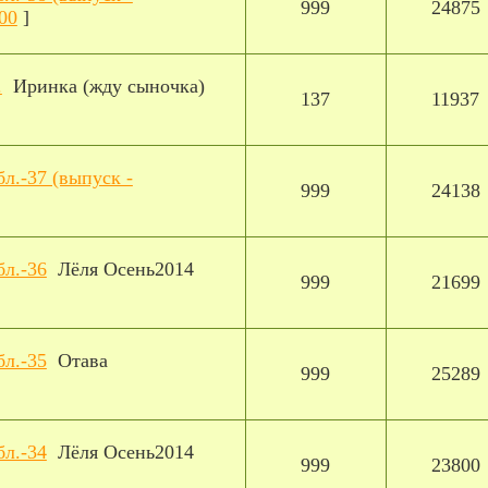
999
24875
00
]
.
Иринка (жду сыночка)
137
11937
бл.-37 (выпуск -
999
24138
бл.-36
Лёля Осень2014
999
21699
бл.-35
Отава
999
25289
бл.-34
Лёля Осень2014
999
23800