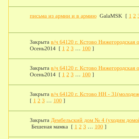
письма из армии и в армию
GalaMSK
[
1
2
Закрыта
в/ч 64120 г. Кстово Нижегородская о
Осень2014
[
1
2
3
…
100
]
Закрыта
в/ч 64120 г. Кстово Нижегородская о
Осень2014
[
1
2
3
…
100
]
Закрыта
в/ч 64120 г. Кстово НН - 31(молодеж
[
1
2
3
…
100
]
Закрыта
Дембельский дом № 4 (уходим домо
Бешеная мамка
[
1
2
3
…
100
]