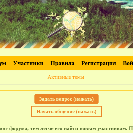
ум
Участники
Правила
Регистрация
Во
Активные темы
Задать вопрос (нажать)
Начать общение (нажать)
нг форума, тем легче его найти новым участникам. П