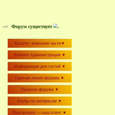
Форум существует
.
-->
Каталог: воинские части
▼
Кабинет Администрации
▼
Информация для гостей
▼
Горячая линия форума
▼
Правила форума
▼
Клубы по интересам
▼
Ваш вопрос — наш ответ
▼