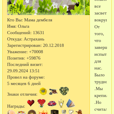
все
засветитс
вокруг
Кто Вы:
Мама дембеля
Имя:
Ольга
От
Сообщений:
13631
того,
Откуда:
Астрахань
что
Зарегистрирован
: 20.12.2018
завершил
Уважение:
+70008
испытани
Позитив:
+59876
для
Последний визит:
нас.
29.09.2024 13:51
Было
Провел на форуме:
трудно
5 месяцев 6 дней
.Мы
Знаки отличия:
крепилис
.Но
Награды:
считали