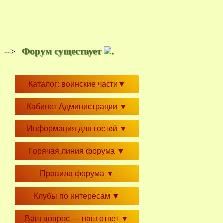
Форум существует
.
-->
Каталог: воинские части
▼
Кабинет Администрации
▼
Информация для гостей
▼
Горячая линия форума
▼
Правила форума
▼
Клубы по интересам
▼
Ваш вопрос — наш ответ
▼