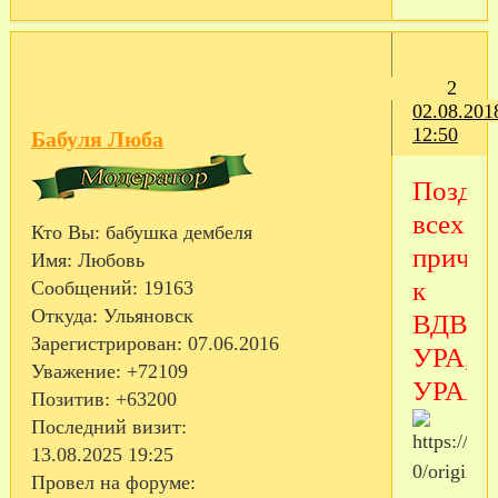
2
02.08.201
12:50
Бабуля Люба
Поздр
всех
Кто Вы:
бабушка дембеля
причас
Имя:
Любовь
к
Сообщений:
19163
Откуда:
Ульяновск
ВДВ!!!
Зарегистрирован
: 07.06.2016
УРА,У
Уважение:
+72109
УРАА
Позитив:
+63200
Последний визит:
13.08.2025 19:25
Провел на форуме: