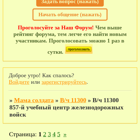
Задать вопрос (нажать)
Начать общение (нажать)
Проголосуйте за Наш Форум!
Чем выше
рейтинг форума, тем легче его найти новым
участникам. Проголосовать можно 1 раз в
сутки.
Доброе утро! Как спалось?
Войдите
или
зарегистрируйтесь
.
»
Мама солдата
»
В/ч 11300
»
В/ч 11300
857-й учебный центр железнодорожных
войск
Страница:
1
2
3
4
5
»