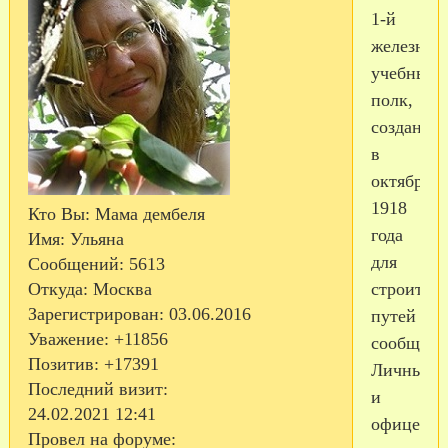
1-й
железнод
учебный
полк,
созданны
в
октябре
1918
Кто Вы:
Мама дембеля
года
Имя:
Ульяна
для
Сообщений:
5613
Откуда:
Москва
строитель
Зарегистрирован
: 03.06.2016
путей
Уважение:
+11856
сообщени
Позитив:
+17391
Личный
Последний визит:
и
24.02.2021 12:41
офицерск
Провел на форуме: