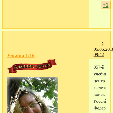
+1
2
05.05.201
09:42
Ульяна 1/16
857-й
учебный
центр
железнод
войск
Российск
Федераци