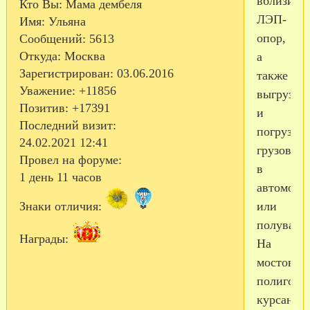
вблизи
Кто Вы:
Мама дембеля
ЛЭП-
Имя:
Ульяна
опор,
Сообщений:
5613
Откуда:
Москва
а
Зарегистрирован
: 03.06.2016
также
Уважение:
+11856
выгрузке
Позитив:
+17391
и
Последний визит:
погрузке
24.02.2021 12:41
грузов
Провел на форуме:
в
1 день 11 часов
автомоби
или
Знаки отличия:
полуваго
Награды:
На
мостовом
полигоне
курсанты