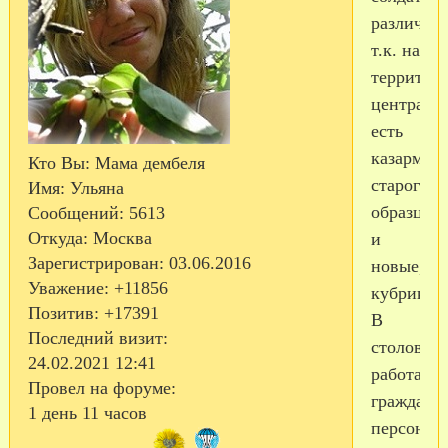
различны
т.к. на
территор
центра
есть
казармы
Кто Вы:
Мама дембеля
старого
Имя:
Ульяна
образца
Сообщений:
5613
Откуда:
Москва
и
Зарегистрирован
: 03.06.2016
новые,
Уважение:
+11856
кубриков
Позитив:
+17391
В
Последний визит:
столовой
24.02.2021 12:41
работает
Провел на форуме:
гражданс
1 день 11 часов
персонал,