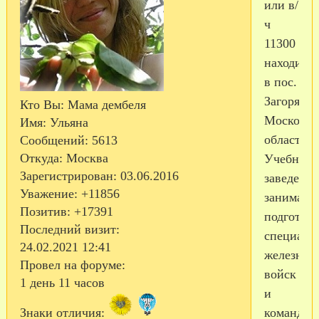
или в/
ч
11300
находится
в пос.
Загорянс
Кто Вы:
Мама дембеля
Московск
Имя:
Ульяна
области.
Сообщений:
5613
Откуда:
Москва
Учебное
Зарегистрирован
: 03.06.2016
заведение
Уважение:
+11856
занимает
Позитив:
+17391
подготов
Последний визит:
специали
24.02.2021 12:41
железнод
Провел на форуме:
войск
1 день 11 часов
и
командир
Знаки отличия: