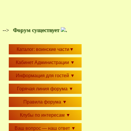
Форум существует
.
-->
Каталог: воинские части
▼
Кабинет Администрации
▼
Информация для гостей
▼
Горячая линия форума
▼
Правила форума
▼
Клубы по интересам
▼
Ваш вопрос — наш ответ
▼