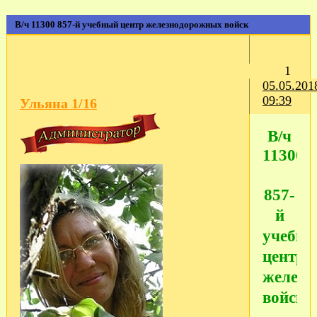
В/ч 11300 857-й учебный центр железнодорожных войск
1
05.05.201
09:39
Ульяна 1/16
В/ч
11300
857-
й
учебн
центр
железн
войск