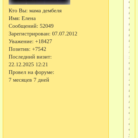
со
слов
Кто Вы:
мама дембеля
непо
что,
Имя:
Елена
тож
Сообщений:
52049
непр
Зарегистрирован
: 07.07.2012
как-
то.
Уважение:
+18427
Коро
Позитив:
+7542
хоте
Последний визит:
эти
озад
22.12.2025 12:21
прям
Провел на форуме:
там.
Но...
7 месяцев 7 дней
что-
то
тепе
я
снов
сомн
мож
сто
сует
уже