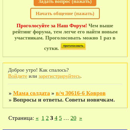
Задать вопрос (нажать)
Начать общение (нажать)
Проголосуйте за Наш Форум!
Чем выше
рейтинг форума, тем легче его найти новым
участникам. Проголосовать можно 1 раз в
сутки.
Доброе утро! Как спалось?
Войдите
или
зарегистрируйтесь
.
»
Мама солдата
»
в/ч 30616-6 Ковров
»
Вопросы и ответы. Советы новичкам.
Страница:
«
1
2
3
4
5
…
20
»