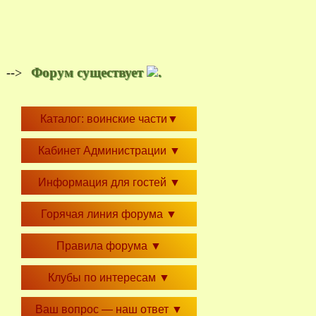
Форум существует
.
-->
Каталог: воинские части
▼
Кабинет Администрации
▼
Информация для гостей
▼
Горячая линия форума
▼
Правила форума
▼
Клубы по интересам
▼
Ваш вопрос — наш ответ
▼