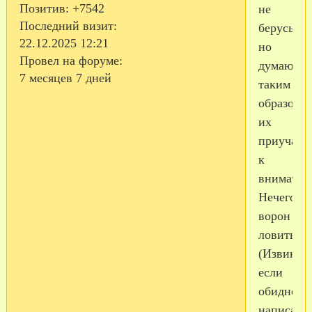
Позитив:
+7542
не
Последний визит:
берусь,
22.12.2025 12:21
но
Провел на форуме:
думаю
7 месяцев 7 дней
таким
образом
их
приучают
к
внимател
Нечего
ворон
ловить.
(Извинит
если
обидно
написала