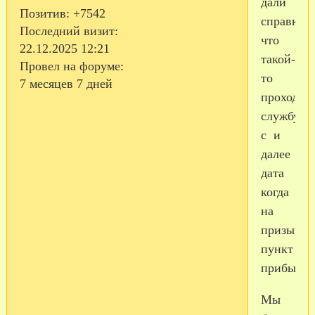
дали
Позитив:
+7542
справку
Последний визит:
что
22.12.2025 12:21
такой-
Провел на форуме:
то
7 месяцев 7 дней
проходит
службу
с и
далее
дата
когда
на
призывно
пункт
прибыл.
Мы