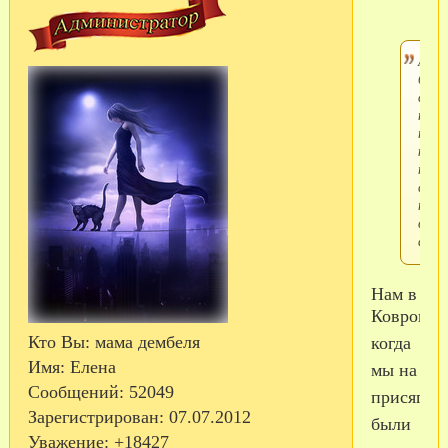
А гд
брат
спра
на
пере
ква
пока
сын
нахо
в
арми
Нам в
Коврове
Кто Вы:
мама дембеля
когда
Имя:
Елена
мы на
Сообщений:
52049
присяге
Зарегистрирован
: 07.07.2012
были
Уважение:
+18427