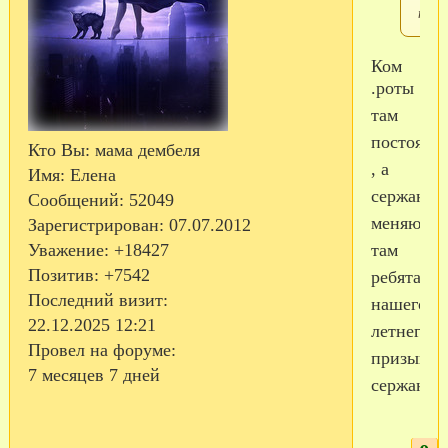
пост
Ком
.роты
там
постоянн
Кто Вы:
мама дембеля
, а
Имя:
Елена
сержант
Сообщений:
52049
меняются
Зарегистрирован
: 07.07.2012
там
Уважение:
+18427
Позитив:
+7542
ребята
Последний визит:
нашего
22.12.2025 12:21
летнего
Провел на форуме:
призыва
7 месяцев 7 дней
сержанта