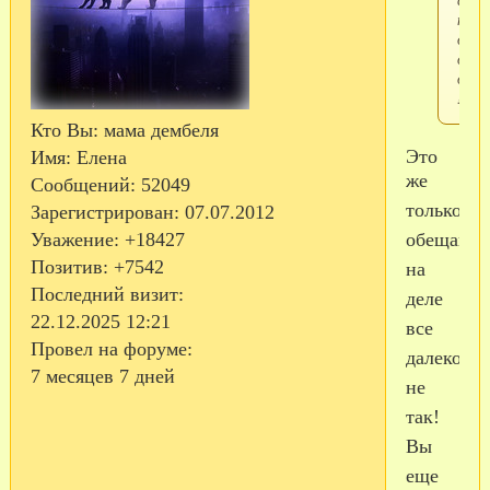
не
дале
от
дома
!
Кто Вы:
мама дембеля
Это
Имя:
Елена
же
Сообщений:
52049
только
Зарегистрирован
: 07.07.2012
обещание
Уважение:
+18427
Позитив:
+7542
на
Последний визит:
деле
22.12.2025 12:21
все
Провел на форуме:
далеко
7 месяцев 7 дней
не
так!
Вы
еще