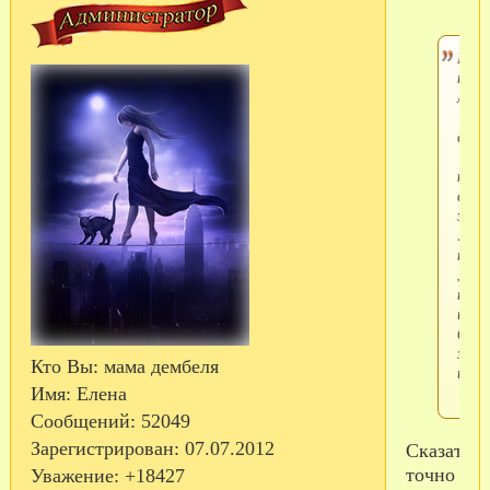
Кто
те
люди
"
солд
" ,
кото
все
заби
:
нит
,
подв
изви
бу
зубн
Кто Вы:
мама дембеля
щет
?
Имя:
Елена
Сообщений:
52049
Зарегистрирован
: 07.07.2012
Сказать
точно
Уважение:
+18427