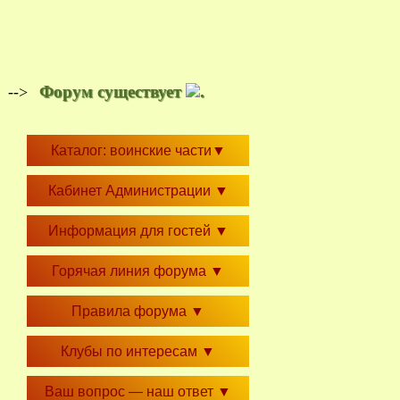
Форум существует
.
-->
Каталог: воинские части
▼
Кабинет Администрации
▼
Информация для гостей
▼
Горячая линия форума
▼
Правила форума
▼
Клубы по интересам
▼
Ваш вопрос — наш ответ
▼