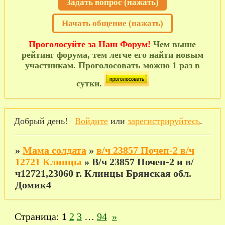
Задать вопрос (нажать)
Начать общение (нажать)
Проголосуйте за Наш Форум!
Чем выше
рейтинг форума, тем легче его найти новым
участникам. Проголосовать можно 1 раз в
сутки.
Добрый день!
Войдите
или
зарегистрируйтесь
.
»
Мама солдата
»
в/ч 23857 Почеп-2 в/ч
12721 Клинцы
»
В/ч 23857 Почеп-2 и в/
ч12721,23060 г. Клинцы Брянская обл.
Домик4
Страница:
1
2
3
…
94
»