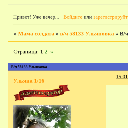
Привет! Уже вечер...
Войдите
или
зарегистрируйт
»
Мама солдата
»
в/ч 58133 Ульяновка
»
В/
Страница:
1
2
»
В/ч 58133 Ульяновка
15.01
Ульяна 1/16