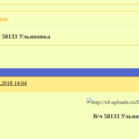
есь
.
ч 58133 Ульяновка
.2018 14:04
В/ч 58133 Улья