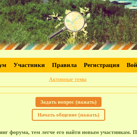
ум
Участники
Правила
Регистрация
Во
Активные темы
Задать вопрос (нажать)
Начать общение (нажать)
нг форума, тем легче его найти новым участникам. П