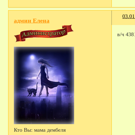
03.01
админ Елена
в/ч 438
Кто Вы:
мама дембеля