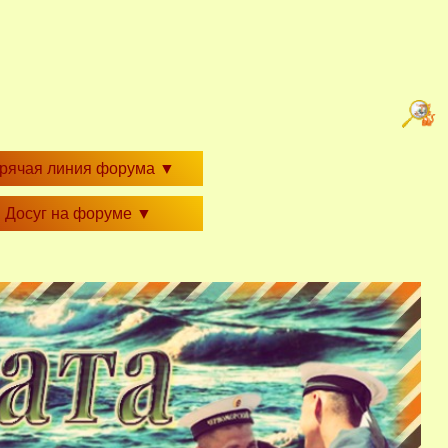
орячая линия форума
▼
Досуг на форуме
▼