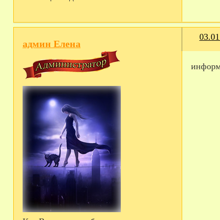
03.01
админ Елена
информа