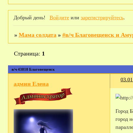
Добрый день!
Войдите
или
зарегистрируйтесь
.
»
Мама солдата
»
#в/ч Благовещенск и Аму
Страница:
1
в/ч 43818 Благовещенск
03.01
админ Елена
Город 
город н
паралле