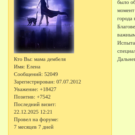
было об
момент
города 
Благове
важным 
Испытат
специа
Кто Вы:
мама дембеля
Дальне
Имя:
Елена
Сообщений:
52049
Зарегистрирован
: 07.07.2012
Уважение:
+18427
Позитив:
+7542
Последний визит:
22.12.2025 12:21
Провел на форуме:
7 месяцев 7 дней