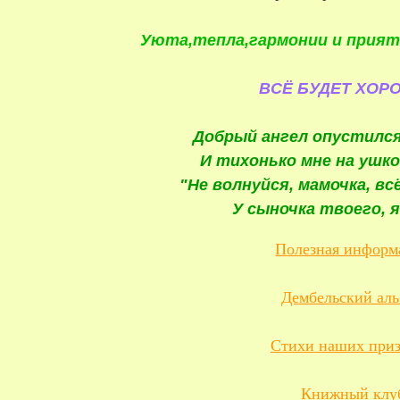
Уюта,тепла,гармонии и прият
ВСЁ БУДЕТ ХОРО
Добрый ангел опустился
И тихонько мне на ушк
"Не волнуйся, мамочка, в
У сыночка твоего, я
Полезная информ
Дембельский ал
Стихи наших при
Книжный клу