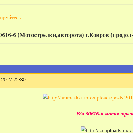
рируйтесь
.
30616-6 (Мотострелки,авторота) г.Ковров (продол
.2017 22:30
В/ч 30616-6 мотострел