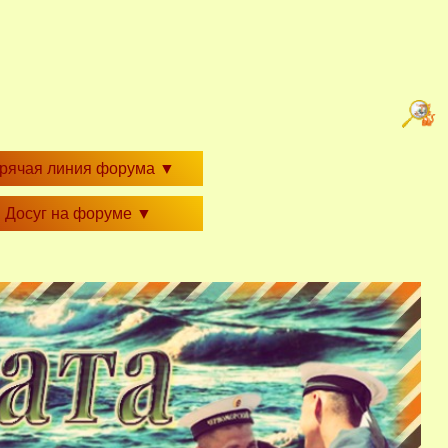
орячая линия форума
▼
Досуг на форуме
▼