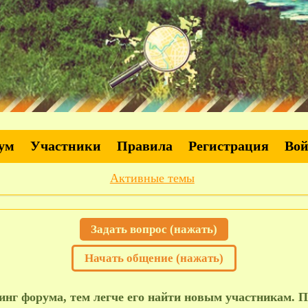
ум
Участники
Правила
Регистрация
Во
Активные темы
Задать вопрос (нажать)
Начать общение (нажать)
нг форума, тем легче его найти новым участникам. П