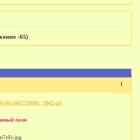
жение -65)
1
ковый полк