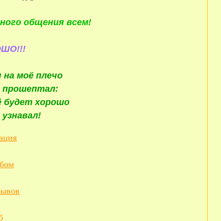
ного общения всем!
ШО!!!
 на моё плечо
о прошептал:
сё будет хорошо
 узнавал!
ация
ьбом
зывов
б