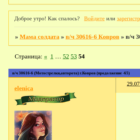
Доброе утро! Как спалось?
Войдите
или
зарегист
»
Мама солдата
»
в/ч 30616-6 Ковров
»
в/ч 
Страница:
«
1
…
52
53
54
в/ч 30616-6 (Мотострелки,авторота) г.Ковров (продолжение -65)
29.07
elenica