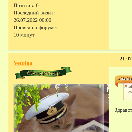
Позитив:
0
Последний визит:
26.07.2022 00:00
Провел на форуме:
10 минут
21.07
Vetolga
4064914
з
с
Здравс