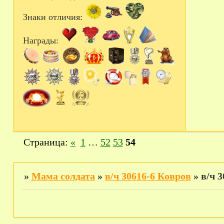
Знаки отличия:
Награды:
Страница:
«
1
…
52
53
54
»
Мама солдата
»
в/ч 30616-6 Ковров
»
в/ч 