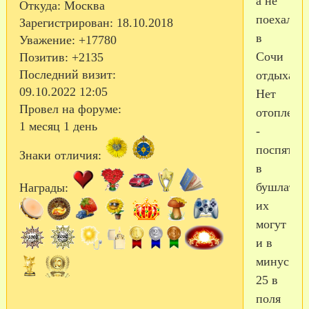
а не
Откуда:
Москва
поехали
Зарегистрирован
: 18.10.2018
в
Уважение:
+17780
Сочи
Позитив:
+2135
Последний визит:
отдыхать.
09.10.2022 12:05
Нет
Провел на форуме:
отоплени
1 месяц 1 день
-
поспят
Знаки отличия:
в
бушлатах
Награды:
их
могут
и в
минус
25 в
поля