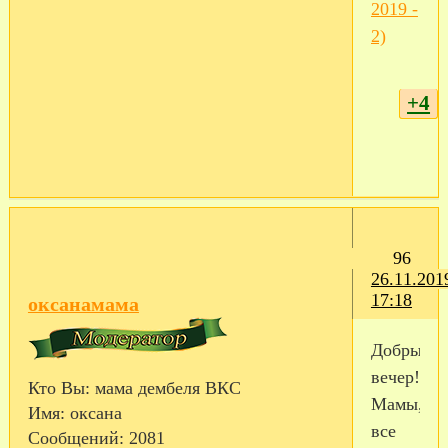
2019 -
2)
+4
96
26.11.201
17:18
оксанамама
Добрый
вечер!)
Кто Вы:
мама дембеля ВКС
Мамы,
Имя:
оксана
все
Сообщений:
2081