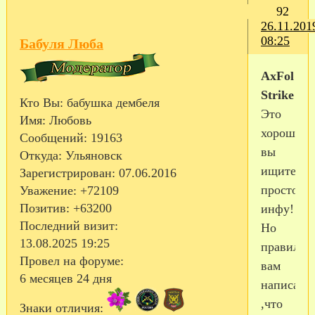
92
26.11.201
08:25
Бабуля Люба
AxFol
Strike
Кто Вы:
бабушка дембеля
Это
Имя:
Любовь
хорошо,ч
Сообщений:
19163
вы
Откуда:
Ульяновск
ищите
Зарегистрирован
: 07.06.2016
просто
Уважение:
+72109
Позитив:
+63200
инфу!
Последний визит:
Но
13.08.2025 19:25
правильн
Провел на форуме:
вам
6 месяцев 24 дня
написала
,что
Знаки отличия: