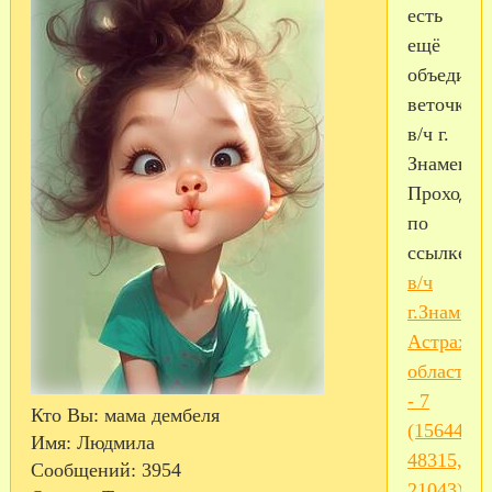
есть
ещё
объедине
веточка
в/ч г.
Знаменск
Проходит
по
ссылке
в/ч
г.Знаменс
Астрахан
область
- 7
Кто Вы:
мама дембеля
(15644,
Имя:
Людмила
48315,
Сообщений:
3954
21043)