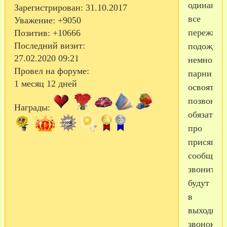
одинаков
Зарегистрирован
: 31.10.2017
все
Уважение:
+9050
пережива
Позитив:
+10666
Последний визит:
подождит
27.02.2020 09:21
немного,
Провел на форуме:
парни
1 месяц 12 дней
освоятся,
позвонят
Награды:
обязатель
про
присягу
сообщат,
звонить
будут
в
выходные
звонок