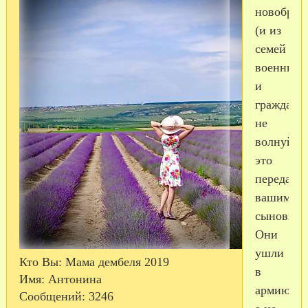
новобран
(и из
семей
военных
и
гражданск
не
волнуйтес
это
передаетс
вашим
сыновьям
Они
ушли
Кто Вы:
Мама дембеля 2019
в
Имя:
Антонина
армию,
Сообщений:
3246