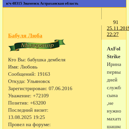
в/ч 48315 Знаменск Астраханская область
91
25.11.201
22:27
Бабуля Люба
AxFol
Strike
Кто Вы:
бабушка дембеля
Ирина,с
Имя:
Любовь
первых
Сообщений:
19163
дней
Откуда:
Ульяновск
службы
Зарегистрирован
: 07.06.2016
сына
Уважение:
+72109
Позитив:
+63200
,не
Последний визит:
нужно
13.08.2025 19:25
махать
Провел на форуме:
шашкой