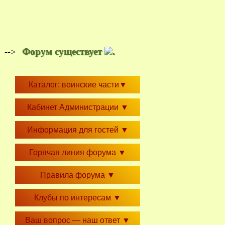
Форум существует
.
-->
Каталог: воинские части
▼
Кабинет Администрации
▼
Информация для гостей
▼
Горячая линия форума
▼
Правила форума
▼
Клубы по интересам
▼
Ваш вопрос — наш ответ
▼