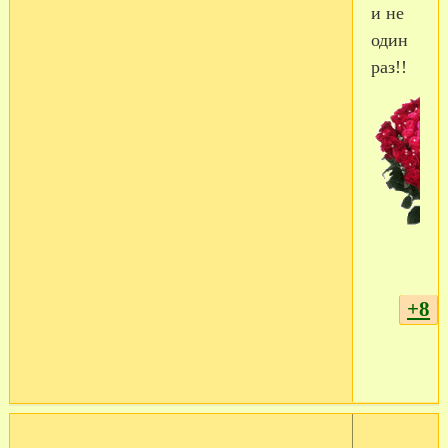
и не
один
раз!!
+8