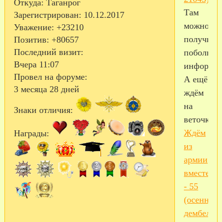
Откуда:
Таганрог
Там
Зарегистрирован
: 10.12.2017
можно
Уважение:
+23210
получить
Позитив:
+80657
Последний визит:
побольше
Вчера 11:07
информац
Провел на форуме:
А ещё
3 месяца 28 дней
ждём
на
Знаки отличия:
веточке
Ждём
Награды:
из
армии
вместе
- 55
(осенний
дембель