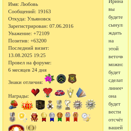
Ирина,ес
Имя:
Любовь
вы
Сообщений:
19163
будете
Откуда:
Ульяновск
сынулика
Зарегистрирован
: 07.06.2016
ждать
Уважение:
+72109
Позитив:
+63200
на
Последний визит:
этой
13.08.2025 19:25
веточке,т
Провел на форуме:
можно
6 месяцев 24 дня
будет
сделать
Знаки отличия:
линеечку
Награды:
она
будет
вести
отсчёт
вашей