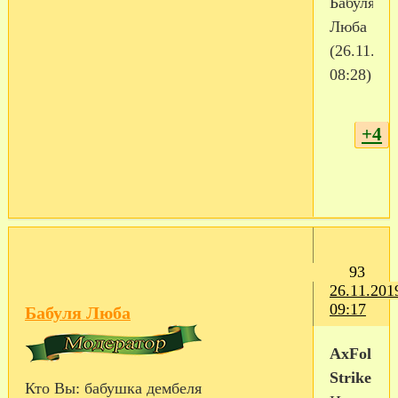
Бабуля
Люба
(26.11.20
08:28)
+4
93
26.11.201
09:17
Бабуля Люба
AxFol
Strike
Кто Вы:
бабушка дембеля