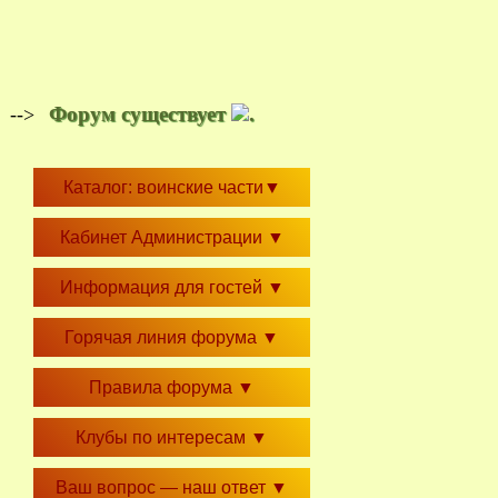
Форум существует
.
-->
Каталог: воинские части
▼
Кабинет Администрации
▼
Информация для гостей
▼
Горячая линия форума
▼
Правила форума
▼
Клубы по интересам
▼
Ваш вопрос — наш ответ
▼