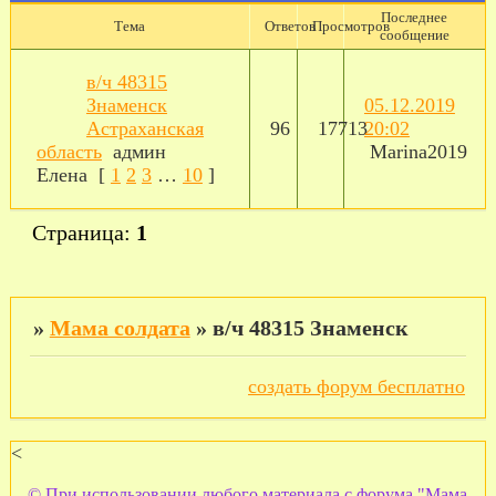
Последнее
Тема
Ответов
Просмотров
сообщение
в/ч 48315
Знаменск
05.12.2019
Астраханская
96
17713
20:02
область
админ
Marina2019
Елена
[
1
2
3
…
10
]
Страница:
1
»
Мама солдата
»
в/ч 48315 Знаменск
создать форум бесплатно
<
© При использовании любого материала с форума "Мама