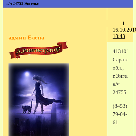
в/ч 24755 Энгельс
1
16.10.201
18:43
админ Елена
413101,
Саратовс
обл.,
г.Энгельс-
в/ч
24755
(8453)
79-04-
61