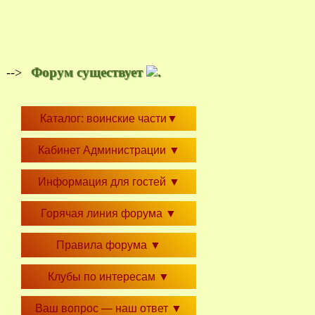
Форум существует
.
-->
Каталог: воинские части
▼
Кабинет Администрации
▼
Информация для гостей
▼
Горячая линия форума
▼
Правила форума
▼
Клубы по интересам
▼
Ваш вопрос — наш ответ
▼