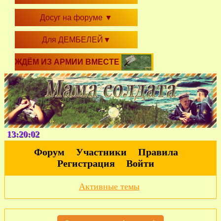
Досуг на форуме
▼
Для ДЕМБЕЛЕЙ
▼
ЖДЁМ ИЗ АРМИИ ВМЕСТЕ
13:20:03
Форум
Участники
Правила
Регистрация
Войти
Активные темы