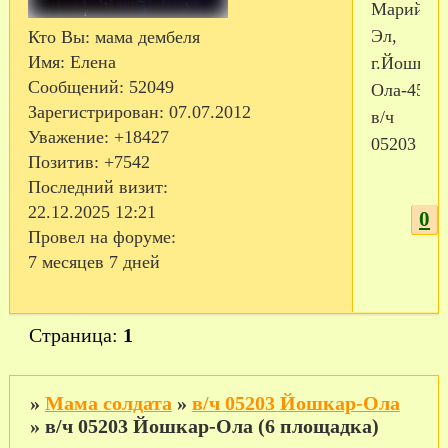
Марий
Эл,
Кто Вы:
мама дембеля
Имя:
Елена
г.Йошкар
Сообщений:
52049
Ола-45,
Зарегистрирован
: 07.07.2012
в/ч
Уважение:
+18427
05203
Позитив:
+7542
Последний визит:
22.12.2025 12:21
0
Провел на форуме:
7 месяцев 7 дней
Страница:
1
»
Мама солдата
»
в/ч 05203 Йошкар-Ола
»
в/ч 05203 Йошкар-Ола (6 площадка)