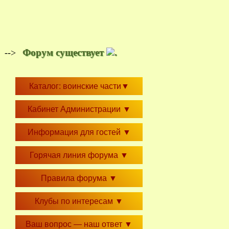
Форум существует
.
-->
Каталог: воинские части
▼
Кабинет Администрации
▼
Информация для гостей
▼
Горячая линия форума
▼
Правила форума
▼
Клубы по интересам
▼
Ваш вопрос — наш ответ
▼