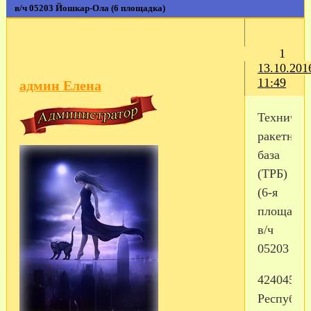
в/ч 05203 Йошкар-Ола (6 площадка)
1
13.10.201
11:49
админ Елена
Техничес
ракетная
база
(ТРБ)
(6-я
площадка
в/ч
05203
424045,
Республи