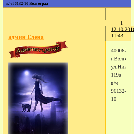
в/ч 96132-10 Волгоград
1
12.10.201
11:43
админ Елена
400067,
г.Волгогр
ул.Никит
119а
в/ч
96132-
10