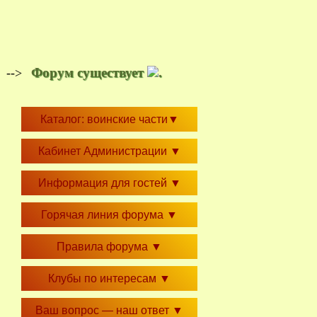
Форум существует
.
-->
Каталог: воинские части
▼
Кабинет Администрации
▼
Информация для гостей
▼
Горячая линия форума
▼
Правила форума
▼
Клубы по интересам
▼
Ваш вопрос — наш ответ
▼