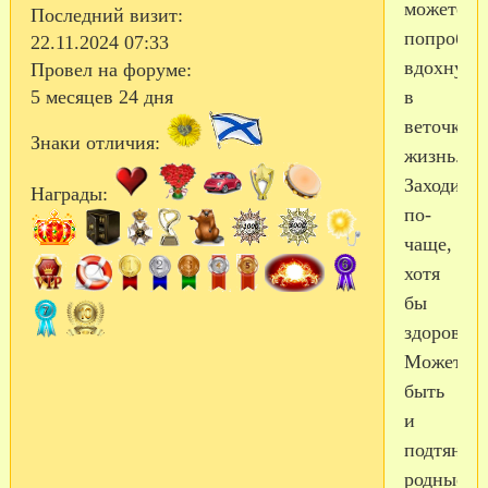
можете
Последний визит:
попробов
22.11.2024 07:33
вдохнуть
Провел на форуме:
в
5 месяцев 24 дня
веточку
Знаки отличия:
жизнь.
Заходите
Награды:
по-
чаще,
хотя
бы
здоровайт
Может
быть
и
подтянут
родные