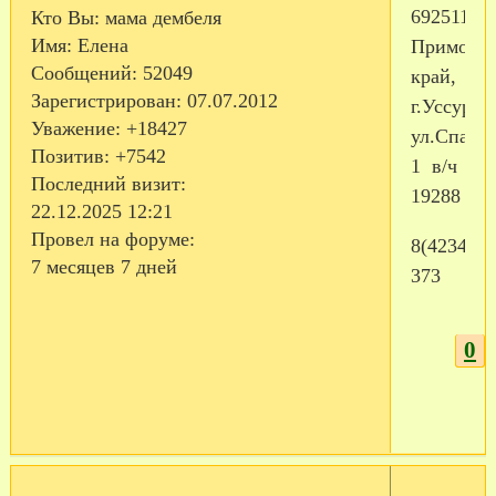
692511,
Кто Вы:
мама дембеля
Имя:
Елена
Приморс
Сообщений:
52049
край,
Зарегистрирован
: 07.07.2012
г.Уссурий
Уважение:
+18427
ул.Спарта
Позитив:
+7542
1 в/ч
Последний визит:
19288
22.12.2025 12:21
Провел на форуме:
8(42341)2
7 месяцев 7 дней
373
0