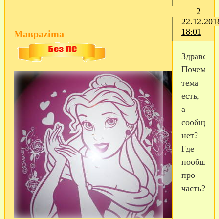
2
22.12.201
18:01
Мавраzima
Здравству
Почему
тема
есть,
а
сообщен
нет?
Где
пообщать
про
часть?