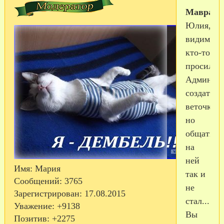
Мавраzi
Юлия,
видимо
кто-то
просил
Админов
создать
веточку,
но
общаться
на
ней
Имя:
Мария
так и
Сообщений:
3765
не
Зарегистрирован
: 17.08.2015
стал...
Уважение:
+9138
Вы
Позитив:
+2275