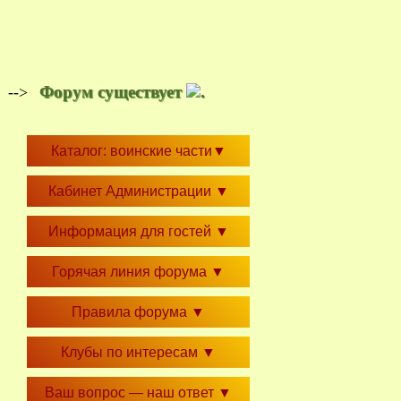
Форум существует
.
-->
Каталог: воинские части
▼
Кабинет Администрации
▼
Информация для гостей
▼
Горячая линия форума
▼
Правила форума
▼
Клубы по интересам
▼
Ваш вопрос — наш ответ
▼