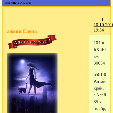
в/ч 30654 Алейск
1
10.10.201
19:34
админ Елена
104-я
БХиРВТ
в/ч
30654
658130,
Алтайски
край,
г.Алейск,
85-я
омсбр,