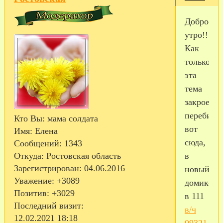
Доброе
утро!!!
Как
только
эта
тема
закроется
перебира
Кто Вы:
мама солдата
вот
Имя:
Елена
сюда,
Сообщений:
1343
в
Откуда:
Ростовская область
Зарегистрирован
: 04.06.2016
новый
Уважение:
+3089
домик-
Позитив:
+3029
в 111
Последний визит:
в/ч
12.02.2021 18:18