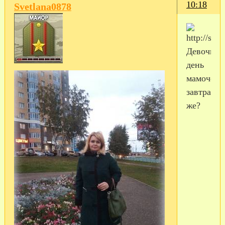
10:18
Svetlana0878
Девочки
день
мамочек
завтра
же?