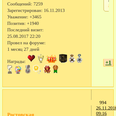
или
Сообщений:
7259
заре
Зарегистрирован
: 16.11.2013
Уважение:
+3465
Позитив:
+1940
Последний визит:
25.08.2017 22:20
Провел на форуме:
1 месяц 27 дней
Награды:
+1
994
26.11.201
09:16
Ростовская