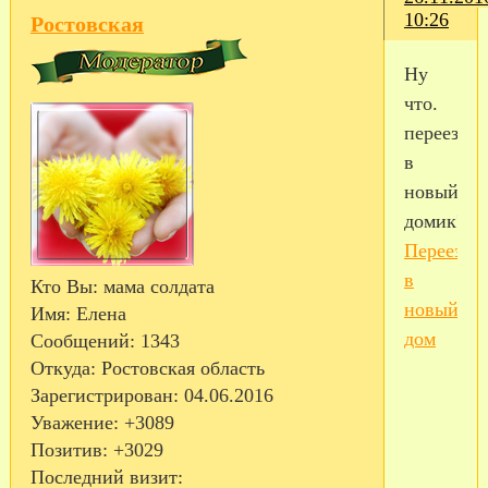
10:26
Ростовская
Ну
что.
переезжа
в
новый
домик?
Переезд
в
Кто Вы:
мама солдата
новый
Имя:
Елена
дом
Сообщений:
1343
Откуда:
Ростовская область
Зарегистрирован
: 04.06.2016
Уважение:
+3089
Позитив:
+3029
Последний визит: