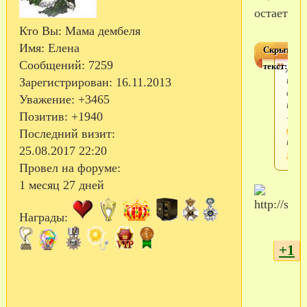
остается?
Кто Вы:
Мама дембеля
Имя:
Елена
Скрытый
Сообщений:
7259
текст:
Для
прос
Зарегистрирован
: 16.11.2013
скры
Уважение:
+3465
текс
Позитив:
+1940
-
войд
Последний визит:
или
25.08.2017 22:20
заре
Провел на форуме:
1 месяц 27 дней
Награды:
+1