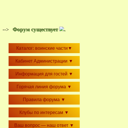
Форум существует
.
-->
Каталог: воинские части
▼
Кабинет Администрации
▼
Информация для гостей
▼
Горячая линия форума
▼
Правила форума
▼
Клубы по интересам
▼
Ваш вопрос — наш ответ
▼