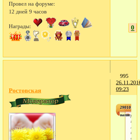
Провел на форуме:
12 дней 9 часов
Награды:
0
995
26.11.201
09:23
Ростовская
2901015,2
написал(а)
Дево
посл
Арме
куда
досл