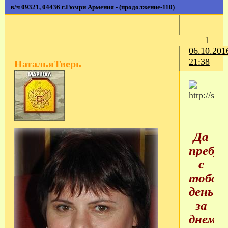
в/ч 09321, 04436 г.Гюмри Армения - (продолжение-110)
1
06.10.201
21:38
НатальяТверь
Да
пребу
с
тобой
день
за
днем