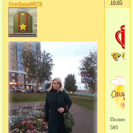
10:05
Svetlana0878
Полина
585