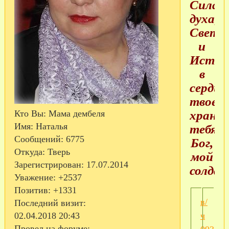
Сила
духа,
Свет
и
Истин
в
сердце
твоем.
храни
Кто Вы:
Мама дембеля
Имя:
Наталья
тебя
Сообщений:
6775
Бог,
Откуда:
Тверь
мой
Зарегистрирован
: 17.07.2014
солдат.
Уважение:
+2537
Позитив:
+1331
в/
Последний визит:
ч
02.04.2018 20:43
Провел на форуме: