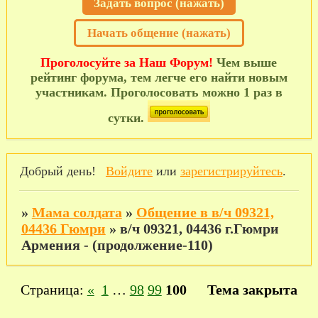
Задать вопрос (нажать)
Начать общение (нажать)
Проголосуйте за Наш Форум!
Чем выше
рейтинг форума, тем легче его найти новым
участникам. Проголосовать можно 1 раз в
сутки.
Добрый день!
Войдите
или
зарегистрируйтесь
.
»
Мама солдата
»
Общение в в/ч 09321,
04436 Гюмри
»
в/ч 09321, 04436 г.Гюмри
Армения - (продолжение-110)
Страница:
«
1
…
98
99
100
Тема закрыта