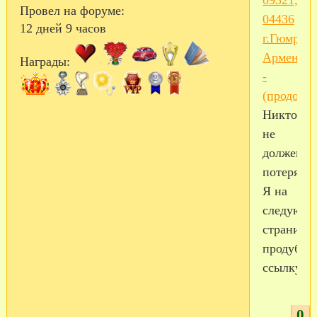
09321,
Провел на форуме:
04436
12 дней 9 часов
г.Гюмри
Армения
Награды:
-
(продолже
Никто
не
должен
потерятьс
Я на
следующ
странице
продубли
ссылку.
0