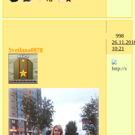
998
26.11.201
10:21
Svetlana0878