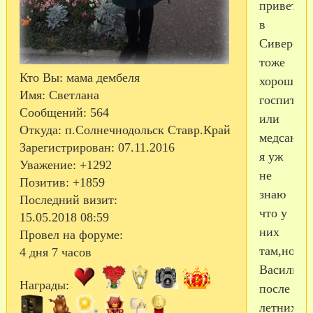
приветик
в
Сиверско
тоже
Кто Вы:
мама дембеля
хороший
Имя:
Светлана
госпиталь
Сообщений:
564
или
Откуда:
п.Солнечнодольск Ставр.Край
медсанча
Зарегистрирован
: 07.11.2016
я уж
Уважение:
+1292
не
Позитив:
+1859
знаю
Последний визит:
что у
15.05.2018 08:59
них
Провел на форуме:
там,но
4 дня 7 часов
Василия
Награды:
после
летних