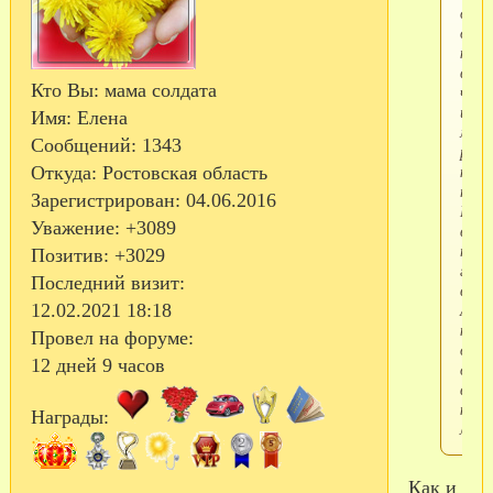
отп
обра
к себ
в
Кто Вы:
мама солдата
част
или
Имя:
Елена
могу
Сообщений:
1343
раск
как
Откуда:
Ростовская область
попа
Зарегистрирован
: 04.06.2016
И ещ
Уважение:
+3089
вопр
про
Позитив:
+3029
госп
Последний визит:
в
Арме
12.02.2021 18:18
каки
Провел на форуме:
отз
12 дней 9 часов
о
врач
как
Награды:
леча
Как и